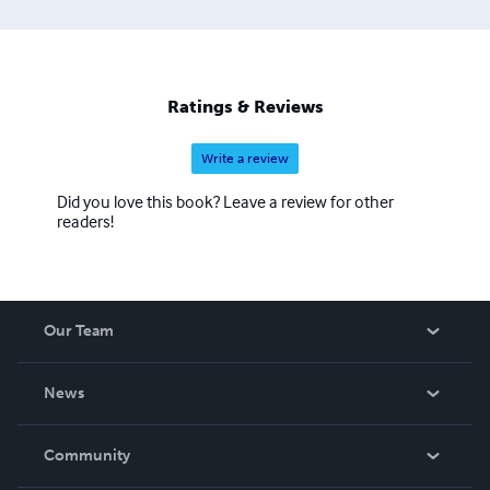
Ratings & Reviews
Write a review
Did you love this book? Leave a review for other
readers!
Our Team
About Us
News
Careers
In The News
Community
Events