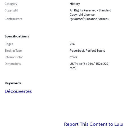
Category
History
Copyright
All Rights Reserved - Standard
Copyright License
Contributors
By (author): Suzanne Barbeau
Specifications
Pages
236
Binding Type
Paperback Perfect Bound
Interior Color
Color
Dimensions
US Trade (6 x 9 in / 152 x 229
mm)
Keywords
Découvertes
Report This Content to Lulu