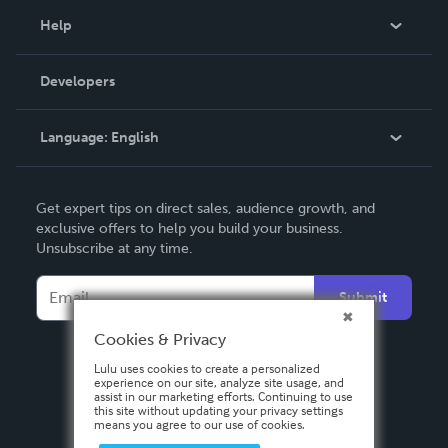
Blog
Help
Videos
Order Lookup
Developers
Podcast
Knowledge Base
Language:
English
Contact Support
English
Get expert tips on direct sales, audience growth, and
Deutsch
exclusive offers to help you build your business.
Unsubscribe at any time.
Français
Italiano
Submit
Español
Cookies & Privacy
Lulu uses cookies to create a personalized
experience on our site, analyze site usage, and
assist in our marketing efforts. Continuing to use
this site without updating your privacy settings
means you agree to our use of cookies.