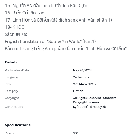
15- Người VN đầu tiên bước lên Bắc Cực

16- Biến Cố Tân Tạo

17- Linh Hồn và Cõi Âm (đã dịch sang Anh Văn phần 1)

18- KHÓC

Sách #17b: 

English translation of "Soul & Yin World" (Part1)

Bản dịch sang tiếng Anh phần đầu cuốn "Linh Hồn và Cõi Âm"
Details
Publication Date
May 26, 2024
Language
Vietnamese
ISBN
9781445730912
Category
Fiction
Copyright
All Rights Reserved - Standard
Copyright License
Contributors
By (author): Tâm Duy Bùi
Specifications
Pages
306