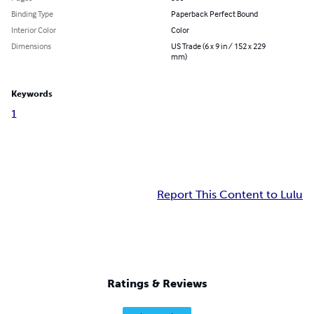
Binding Type
Paperback Perfect Bound
Interior Color
Color
Dimensions
US Trade (6 x 9 in / 152 x 229
mm)
Keywords
1
Report This Content to Lulu
Ratings & Reviews