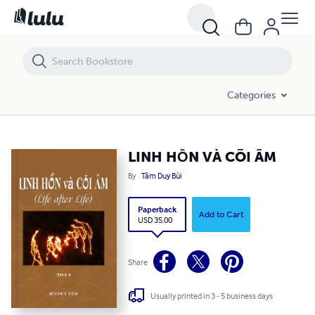
LINH HỒN VÀ CÕI ÂM
Categories
LINH HỒN VÀ CÕI ÂM
By
Tâm Duy Bùi
Paperback
Add to Cart
USD 35.00
Share
Usually printed in 3 - 5 business days