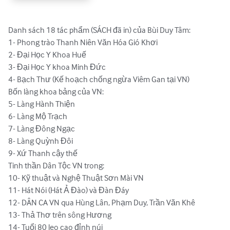
Danh sách 18 tác phẩm (SÁCH đã in) của Bùi Duy Tâm:

1- Phong trào Thanh Niên Văn Hóa Gió Khơi

2- Đại Học Y Khoa Huế

3- Đại Học Y khoa Minh Đức

4- Bạch Thư (Kế hoạch chống ngừa Viêm Gan tại VN)

Bốn làng khoa bảng của VN:

5- Làng Hành Thiện

6- Làng Mộ Trạch

7- Làng Đông Ngạc

8- Làng Quỳnh Đôi

9- Xứ Thanh cậy thế 

Tinh thần Dân Tộc VN trong:

10- Kỹ thuật và Nghệ Thuật Sơn Mài VN

11- Hát Nói (Hát Ả Đào) và Đàn Đáy

12- DÂN CA VN qua Hùng Lân, Phạm Duy, Trần Văn Khê

13- Thả Thơ trên sông Hương

14- Tuổi 80 leo cao đỉnh núi
