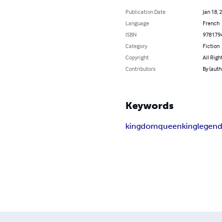
Publication Date
Jan 18, 
Language
French
ISBN
978179
Category
Fiction
Copyright
All Righ
Contributors
By (auth
Keywords
kingdom
queen
king
legen