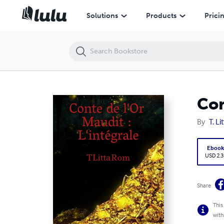
Conte de l'Or Maudit : L'intégrale
Solutions
Products
Prici
Con
By
T. L
Eboo
USD 2.3
Share
This
with