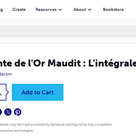
ng
Create
Resources
About
Bookstore
te de l'Or Maudit : L'intégral
ittarom
k
Add to Cart
6
 ebook may not meet accessibility standards and may not be fully compatible
 assistive technologies.