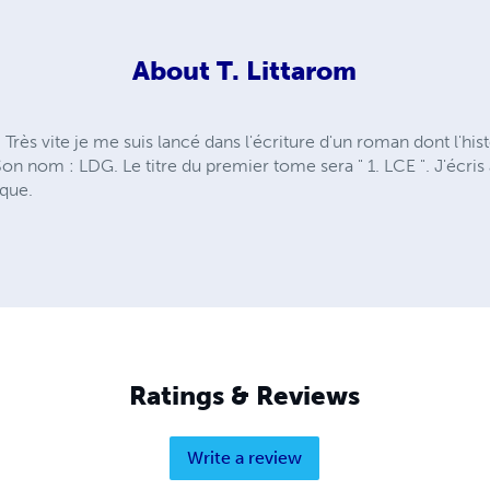
About
T. Littarom
 Très vite je me suis lancé dans l'écriture d'un roman dont l'his
 Son nom : LDG. Le titre du premier tome sera " 1. LCE ". J'écri
nque.
Ratings & Reviews
Write a review