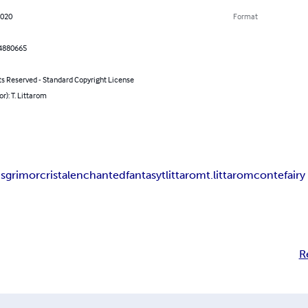
2020
Format
4880665
ts Reserved - Standard Copyright License
or): T. Littarom
ds
grimor
cristal
enchanted
fantasy
tlittarom
t.littarom
conte
fairy
R