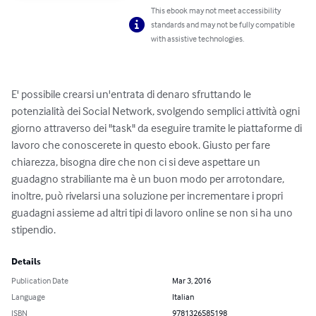
This ebook may not meet accessibility
standards and may not be fully compatible
with assistive technologies.
E' possibile crearsi un'entrata di denaro sfruttando le 
potenzialità dei Social Network, svolgendo semplici attività ogni 
giorno attraverso dei "task" da eseguire tramite le piattaforme di 
lavoro che conoscerete in questo ebook. Giusto per fare 
chiarezza, bisogna dire che non ci si deve aspettare un 
guadagno strabiliante ma è un buon modo per arrotondare, 
inoltre, può rivelarsi una soluzione per incrementare i propri 
guadagni assieme ad altri tipi di lavoro online se non si ha uno 
stipendio.
Details
Publication Date
Mar 3, 2016
Language
Italian
ISBN
9781326585198