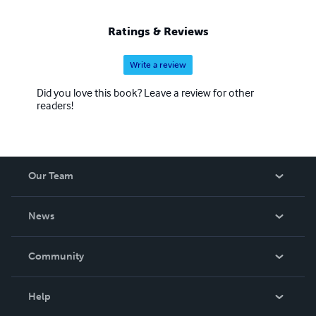
Ratings & Reviews
Write a review
Did you love this book? Leave a review for other
readers!
Our Team
About Us
News
Careers
In The News
Community
Events
Blog
Help
Videos