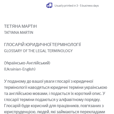
Usually printed in 3 - 5 business days
ТЕТЯНА МАРТIН

TATYANA MARTIN

ГЛОСАРІЙ ЮРИДИЧНОЇ ТЕРМІНОЛОГІЇ

GLOSSARY OF THE LEGAL TERMINOLOGY

(Українсько-Англійський)

(Ukrainian-English)

У поданому до вашої уваги глосарії з юридичної 
термінології наводяться юридичні терміни українською 
та англійською мовами, і подається їх короткий опис. У 
глосарії терміни подаються у алфавітному порядку. 
Глосарій буде корисний для працівників, пов'язаних з 
юриспруденцією, людей, які займаються перекладами 