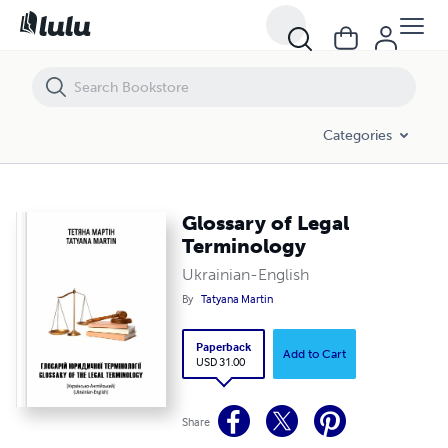
Glossary of Legal Terminology
Categories
Glossary of Legal
Terminology
Ukrainian-English
By
Tatyana Martin
Paperback
Add to Cart
USD 31.00
Share