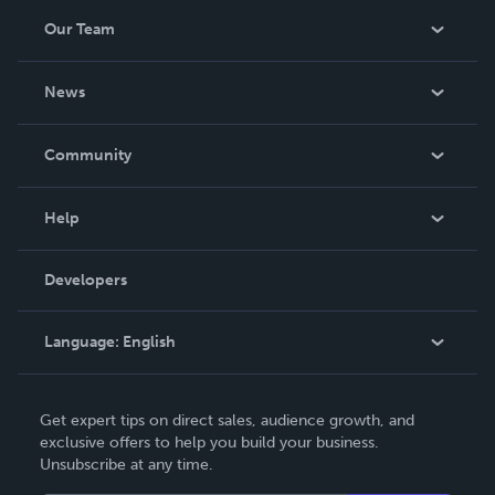
Our Team
About Us
News
Careers
In The News
Community
Events
Blog
Help
Videos
Order Lookup
Developers
Podcast
Knowledge Base
Language:
English
Contact Support
English
Get expert tips on direct sales, audience growth, and
Deutsch
exclusive offers to help you build your business.
Unsubscribe at any time.
Français