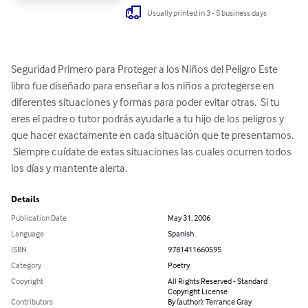
Usually printed in 3 - 5 business days
Seguridad Primero para Proteger a los Niños del Peligro Este 
libro fue diseñado para enseñar a los niños a protegerse en 
diferentes situaciones y formas para poder evitar otras.  Si tu 
eres el padre o tutor podrás ayudarle a tu hijo de los peligros y 
que hacer exactamente en cada situaciόn que te presentamos. 
 Siempre cuídate de estas situaciones las cuales ocurren todos 
los días y mantente alerta.
Details
Publication Date
May 31, 2006
Language
Spanish
ISBN
9781411660595
Category
Poetry
Copyright
All Rights Reserved - Standard
Copyright License
Contributors
By (author): Terrance Gray