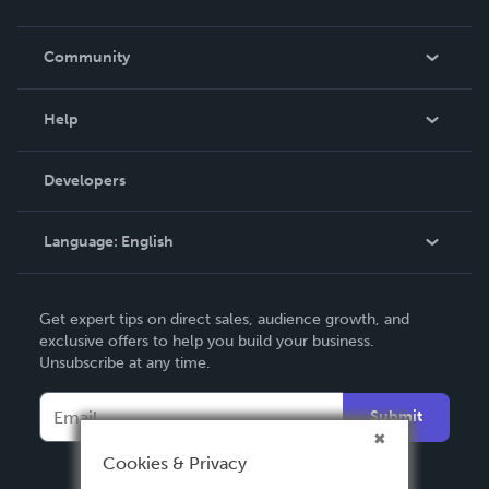
Careers
In The News
Community
Events
Blog
Help
Videos
Order Lookup
Developers
Podcast
Knowledge Base
Language:
English
Contact Support
English
Get expert tips on direct sales, audience growth, and
Deutsch
exclusive offers to help you build your business.
Unsubscribe at any time.
Français
Italiano
Submit
Español
Cookies & Privacy