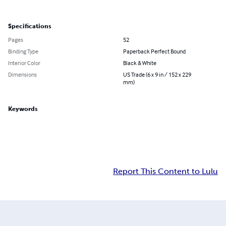
Specifications
Pages
52
Binding Type
Paperback Perfect Bound
Interior Color
Black & White
Dimensions
US Trade (6 x 9 in / 152 x 229
mm)
Keywords
Report This Content to Lulu