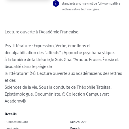
standards and may not be fully compatible
with assistive technologies.
Lecture ouverte à l’Académie Française.

Psy-littérature : Expression, Verbe, émotions et

déculpabilisation des ‘‘affects’’ ; Approche psychanalytique,

à la lumière de la théorie Je Suis Gha. ‘‘Amour, Éroser, Érosie et 
Sexualité dans le piège de

la littérature’’ (½). Lecture ouverte aux académiciens des lettres 
et des

Sciences de la vie. Sous la conduite de Théophile Tatsitsa.

Epistémologue, Oecuméniste. © Collection Campusvert 
Academy®
Details
Publication Date
Sep 28, 2011
Language
French