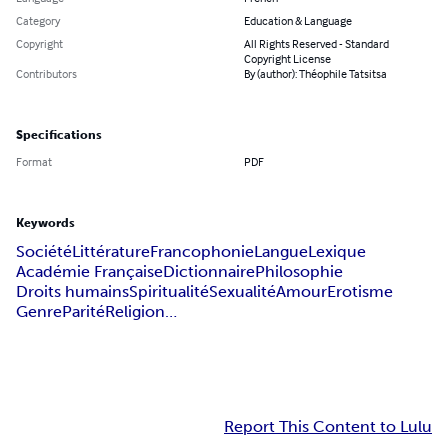
Category
Education & Language
Copyright
All Rights Reserved - Standard
Copyright License
Contributors
By (author): Théophile Tatsitsa
Specifications
Format
PDF
Keywords
Société
Littérature
Francophonie
Langue
Lexique
Académie Française
Dictionnaire
Philosophie
Droits humains
Spiritualité
Sexualité
Amour
Erotisme
Genre
Parité
Religion…
Report This Content to Lulu