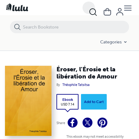
Éroser, l'Érosie et la libération de Amour
Categories
Éroser, l'Érosie et la
libération de Amour
By
Théophile Tatsitsa
Ebook
Add to Cart
USD 7.14
Share
This ebook may not meet accessibility