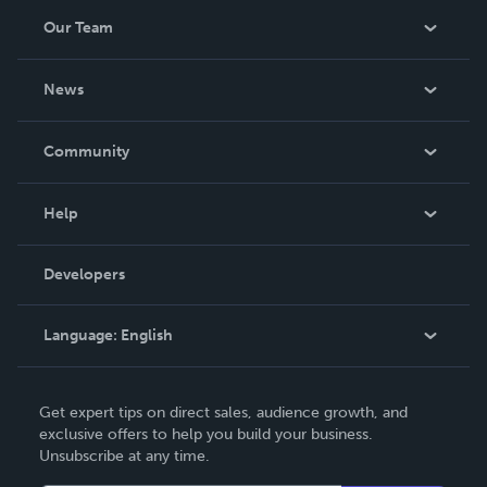
Our Team
About Us
News
Careers
In The News
Community
Events
Blog
Help
Videos
Order Lookup
Developers
Podcast
Knowledge Base
Language:
English
Contact Support
English
Get expert tips on direct sales, audience growth, and
Deutsch
exclusive offers to help you build your business.
Unsubscribe at any time.
Français