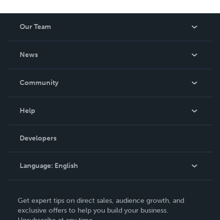
Our Team
About Us
News
Careers
In The News
Community
Events
Blog
Help
Videos
Order Lookup
Developers
Podcast
Knowledge Base
Language:
English
Contact Support
English
Get expert tips on direct sales, audience growth, and
Deutsch
exclusive offers to help you build your business.