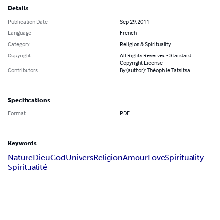
Details
Publication Date
Sep 29, 2011
Language
French
Category
Religion & Spirituality
Copyright
All Rights Reserved - Standard
Copyright License
Contributors
By (author): Théophile Tatsitsa
Specifications
Format
PDF
Keywords
Nature
Dieu
God
Univers
Religion
Amour
Love
Spirituality
Spiritualité