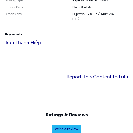
Binding Type
Paperback Perfect Bound
Interior Color
Black & White
Dimensions
Digest (5.5 x 8.5 in / 140 x 216
mm)
Keywords
Trần Thanh Hiệp
Report This Content to Lulu
Ratings & Reviews
Write a review