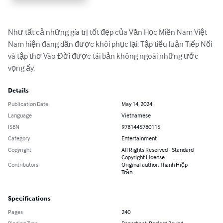
Như tất cả những gía trị tốt đẹp của Văn Học Miền Nam Việt 
Nam hiện đang dần được ‎khôi phục lại. Tập tiểu luận Tiếp Nối 
và tập thơ Vào Đời được tái bản không ngoài những ‎ước 
vọng ấy.‎
Details
Publication Date
May 14, 2024
Language
Vietnamese
ISBN
9781445780115
Category
Entertainment
Copyright
All Rights Reserved - Standard
Copyright License
Contributors
Original author: Thanh Hiệp
Trần
Specifications
Pages
240