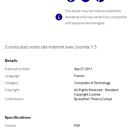
This ebook may not meet accessibility
standards and may not be fully compatible
with assistive technologies.
Construisez votre site internet avec Joomla 1.5
Details
Publication Date
Sep 27, 2011
Language
French
Category
Computers & Technology
Copyright
All Rights Reserved - Standard
Copyright License
Contributors
By (author): Thierry Cumps
Specifications
Format
PDF