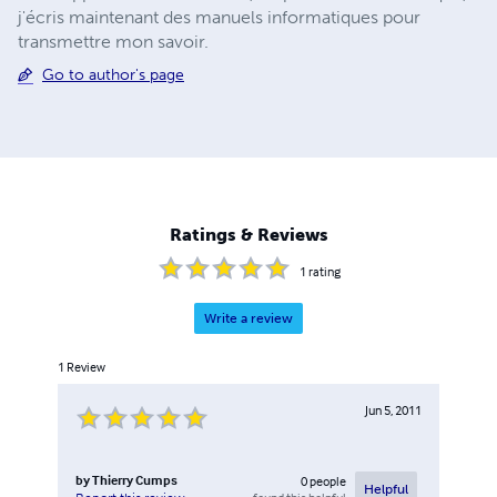
j'écris maintenant des manuels informatiques pour
transmettre mon savoir.
Go to author's page
Ratings & Reviews
1
rating
Write a review
1
Review
Jun 5, 2011
by
Thierry Cumps
0
people
Helpful