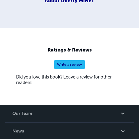
About
thierry MINET
Ratings & Reviews
Write a review
Did you love this book? Leave a review for other
readers!
Our Team
About Us
News
Careers