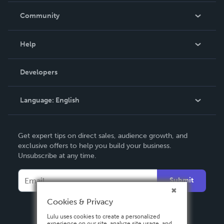
In The News
Community
Events
Blog
Help
Videos
Order Lookup
Developers
Podcast
Knowledge Base
Language:
English
Contact Support
English
Get expert tips on direct sales, audience growth, and
Deutsch
exclusive offers to help you build your business.
Unsubscribe at any time.
Français
Italiano
Submit
Español
Cookies & Privacy
Lulu uses cookies to create a personalized
experience on our site, analyze site usage, and