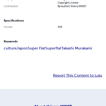
Copyright License
Contributors
By (author): thierry MINET
Specifications
Format
PDF
Keywords
culture
Japon
Super Flat
Superflat
Takashi Murakami
Report This Content to Lulu