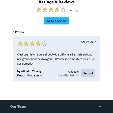
Ratings & Reviews
1
rating
Write a review
1
Review
Apr 19, 2012
C'est une histoire dure et peut-être difficile à lire. Mais au bout,
une grande bouffée d'oxygène... (Pour les femmes blessées, à lire
absolument).
by
Wilhelm Thierry
0
people
Helpful
found this helpful
Report this review
Our Team