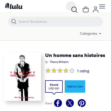
Un homme sans histoires
Categories
Un homme sans histoires
By
Thierry Wilhelm
1
rating
Ebook
Add to Cart
USD 3.81
Share