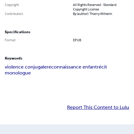
Copyright
All Rights Reserved - Standard
Copyright License
Contributors
By (author): Thierry Wilhelm
Specifications
Format
EPUB
Keywords
violence conjugale
reconnaissance enfant
récit
monologue
Report This Content to Lulu