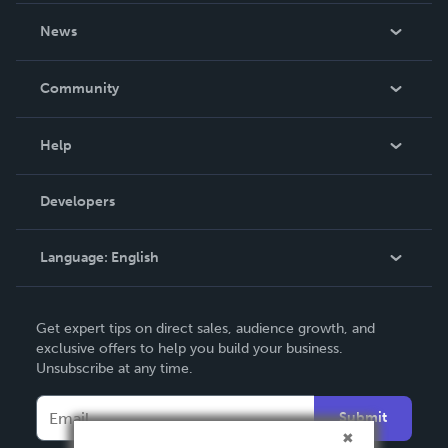
About Us
News
Careers
In The News
Community
Events
Blog
Help
Videos
Order Lookup
Developers
Podcast
Knowledge Base
Language:
English
Contact Support
English
Get expert tips on direct sales, audience growth, and
Deutsch
exclusive offers to help you build your business.
Unsubscribe at any time.
Français
Italiano
Submit
Español