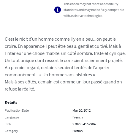
This ebook may not meet accessibility
standards and may not be fully compatible
with assistive technologies.
C’est le récit d’un homme comme il y en a peu… on peut le 
croire. En apparence il peut être beau, gentil et cultivé. Mais à 
l’intérieur une chose l’habite, un côté sombre, triste et cynique. 
Un tout unique dont ressort le conscient, sciemment projeté. 
Au premier regard, certains seraient tentés de l’appeler 
communément… « Un homme sans histoires ».

Mais à ses côtés, demain est comme un jour passé quand on 
refuse la réalité.
Details
Publication Date
Mar 20, 2012
Language
French
ISBN
9782954162904
Category
Fiction