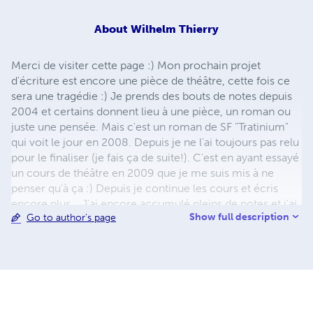
About
Wilhelm Thierry
Merci de visiter cette page :) Mon prochain projet
d'écriture est encore une pièce de théâtre, cette fois ce
sera une tragédie :) Je prends des bouts de notes depuis
2004 et certains donnent lieu à une pièce, un roman ou
juste une pensée. Mais c'est un roman de SF "Tratinium"
qui voit le jour en 2008. Depuis je ne l'ai toujours pas relu
pour le finaliser (je fais ça de suite!). C'est en ayant essayé
un cours de théâtre en 2009 que je me suis mis à ne
penser qu'à ça :) Depuis je continue les cours et écris
encore plus... J'ai encore accumulé pleins de notes et j'ai
Show full description
Go to author's page
écrit en 2010 ma première pièce de théâtre "Des maux
en famille" que j'ai finalisé depuis peu (en ligne dès que la
couverture sera faite :) Je suis depuis octobre 2011 en
congé sabbatique avec pour objectif d'écrire un roman.
Pour l'instant c'est 2 autres pièces de théâtre qui ont surgi
LOL et toujours pas de roman, pourtant j'ai déjà des sujets
en tête. Bonne lecture, Thierry