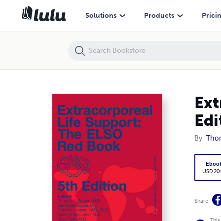
Extracorporeal Life Support: The ELSO Red Book 5th Edition (Korean T
Solutions
Products
Prici
Ext
Edi
By
Tho
Eboo
USD 20
Share
This