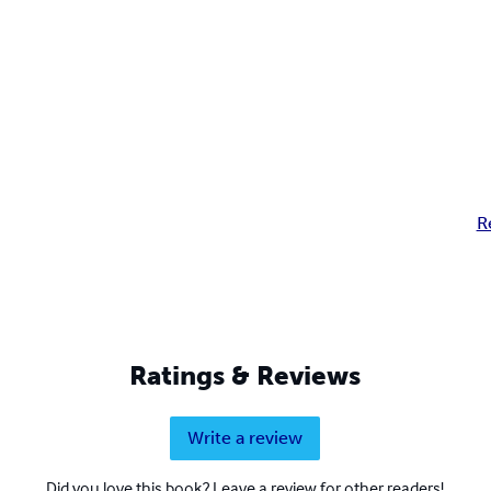
R
Ratings & Reviews
Write a review
Did you love this book? Leave a review for other readers!