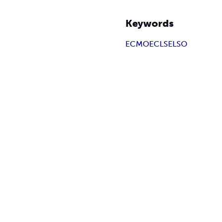
Keywords
ECMO
ECLS
ELSO