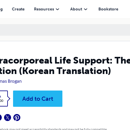
ranslation)
ng
Create
Resources
About
Bookstore
racorporeal Life Support: Th
tion (Korean Translation)
mas Brogan
k
Add to Cart
.00
 ebook may not meet accessibility standards and may not be fully compatible