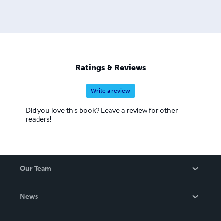
Ratings & Reviews
Write a review
Did you love this book? Leave a review for other
readers!
Our Team
About Us
News
Careers
In The News