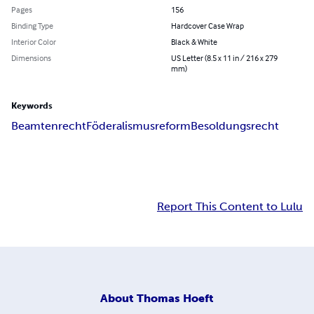
Pages
156
Binding Type
Hardcover Case Wrap
Interior Color
Black & White
Dimensions
US Letter (8.5 x 11 in / 216 x 279
mm)
Keywords
Beamtenrecht
Föderalismusreform
Besoldungsrecht
Report This Content to Lulu
About
Thomas Hoeft