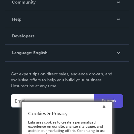
Community
Events
Blog
Help
Videos
Order Lookup
Developers
Podcast
Knowledge Base
Language:
English
Contact Support
English
Get expert tips on direct sales, audience growth, and
Deutsch
exclusive offers to help you build your business.
Unsubscribe at any time.
Français
Italiano
Submit
Español
Cookies & Privacy
Lulu uses cookies to create a personalized
experience on our site, analyze site usage, and
assist in our marketing efforts. Continuing to use