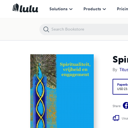
Spiritualiteit, vrijheid en engagement (grotere letter)
Solutions
Products
Prici
Spi
By
Titu
Paperb
USD 23
Share
Usua