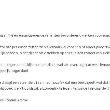
e vrijzinnige en emanciperende varianten bevorderend werken voor eng
ochte personen zetten zich allemaal wel voor een of ander goed doel 
k hebben, is dat zij een visie hebben op spiritualiteit zonder van zichz
ders tegenaan te kijken, maar zijn er wel van overtuigd dat we allema
lijk hoger doel. 

 draagt een steentje bij aan het mozaïek dat een beeld geeft wat dat 
n dit boek is elk hoofdstuk afzonderlijk te lezen, terwijl de inleiding de g
imes Roman.</em>