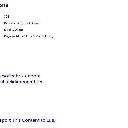
ons
328
Paperback Perfect Bound
Black & White
Royal (6.14 x 9.21 in / 156 x 234 mm)
ilosofie
christendom
olitiek
dierenrechten
eport This Content to Lulu