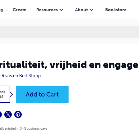
ng
Create
Resources
About
Bookstore
ritualiteit, vrijheid en engag
s Rivas en Bert Stoop
ack
Add to Cart
.61
lly printed in 3 - 5 business days