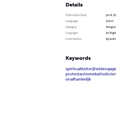
Details
Publication Date
Jan 8, 2
Language
Dutch
Category
Religion
Copyright
All Righ
Contributors
By (auth
Keywords
spiritualiteit
vrijheid
engag
protestantisme
katholicis
onafhankelijk