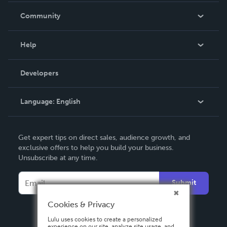
In The News
Community
Events
Blog
Help
Videos
Order Lookup
Developers
Podcast
Knowledge Base
Language:
English
Contact Support
English
Get expert tips on direct sales, audience growth, and
Deutsch
exclusive offers to help you build your business.
Unsubscribe at any time.
Français
Italiano
Submit
Español
Cookies & Privacy
Lulu uses cookies to create a personalized
experience on our site, analyze site usage, and