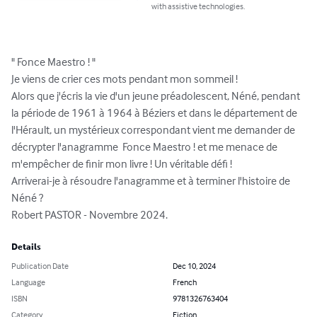
with assistive technologies.
" Fonce Maestro ! " 

Je viens de crier ces mots pendant mon sommeil !

Alors que j'écris la vie d'un jeune préadolescent, Néné, pendant 
la période de 1961 à 1964 à Béziers et dans le département de 
l'Hérault, un mystérieux correspondant vient me demander de 
décrypter l'anagramme  Fonce Maestro ! et me menace de 
m'empêcher de finir mon livre ! Un véritable défi !

Arriverai-je à résoudre l'anagramme et à terminer l'histoire de 
Néné ?

Robert PASTOR - Novembre 2024.
Details
Publication Date
Dec 10, 2024
Language
French
ISBN
9781326763404
Category
Fiction