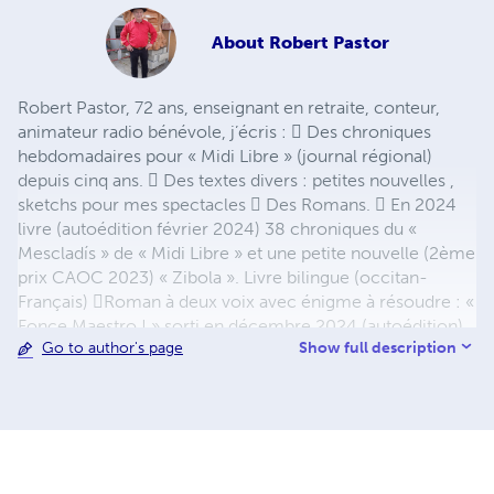
About
Robert Pastor
Robert Pastor, 72 ans, enseignant en retraite, conteur,
animateur radio bénévole, j’écris :  Des chroniques
hebdomadaires pour « Midi Libre » (journal régional)
depuis cinq ans.  Des textes divers : petites nouvelles ,
sketchs pour mes spectacles  Des Romans.  En 2024
livre (autoédition février 2024) 38 chroniques du «
Mescladís » de « Midi Libre » et une petite nouvelle (2ème
prix CAOC 2023) « Zibola ». Livre bilingue (occitan-
Français) Roman à deux voix avec énigme à résoudre : «
Fonce Maestro ! » sorti en décembre 2024 (autoédition).
Show full description
Go to author's page
 En préparation : un livre de contes créés « Les contes
du papette et autres récits » Edition bilingue Occitan-
français  Un livre « Mes mots ou mémo ? » : répertoire
de mots, expressions, histoires, anecdotes d’après un
choix personnel !