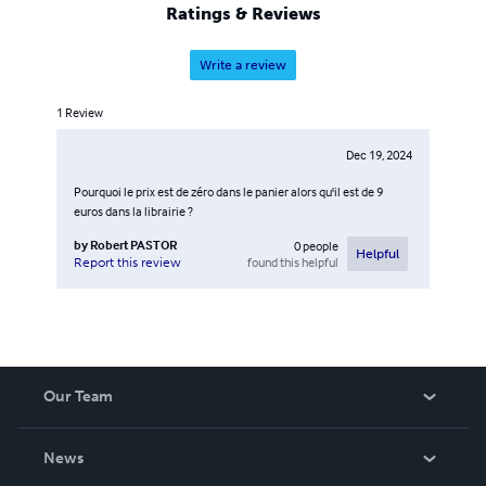
Ratings & Reviews
Write a review
1
Review
Dec 19, 2024
Pourquoi le prix est de zéro dans le panier alors qu'il est de 9
euros dans la librairie ?
by
Robert PASTOR
0
people
Helpful
found this helpful
Report this review
Our Team
About Us
News
Careers