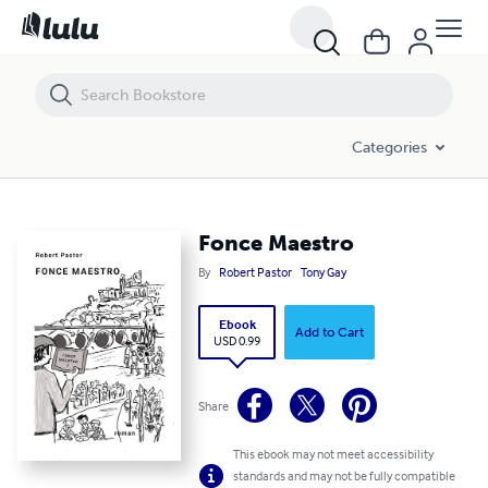
Fonce Maestro
Categories
Fonce Maestro
By
Robert Pastor
Tony Gay
Ebook
Add to Cart
USD 0.99
Share
This ebook may not meet accessibility
standards and may not be fully compatible