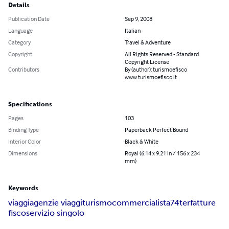
Details
Publication Date
Sep 9, 2008
Language
Italian
Category
Travel & Adventure
Copyright
All Rights Reserved - Standard
Copyright License
Contributors
By (author): turismoefisco
www.turismoefisco.it
Specifications
Pages
103
Binding Type
Paperback Perfect Bound
Interior Color
Black & White
Dimensions
Royal (6.14 x 9.21 in / 156 x 234
mm)
Keywords
viaggi
agenzie viaggi
turismo
commercialista
74ter
fatture
fisco
servizio singolo