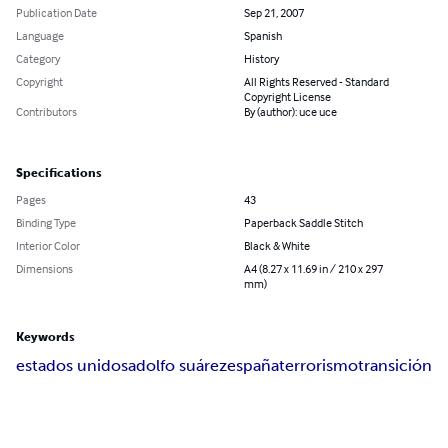
Publication Date
Sep 21, 2007
Language
Spanish
Category
History
Copyright
All Rights Reserved - Standard
Copyright License
Contributors
By (author): uce uce
Specifications
Pages
43
Binding Type
Paperback Saddle Stitch
Interior Color
Black & White
Dimensions
A4 (8.27 x 11.69 in / 210 x 297
mm)
Keywords
estados unidos
adolfo suárez
españa
terrorismo
transición