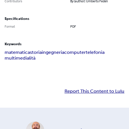
Contributors
By (author): Umberto Fedeli
Specifications
Format
PDF
Keywords
matematica
storia
ingegneria
computer
telefonia
multimedialità
Report This Content to Lulu