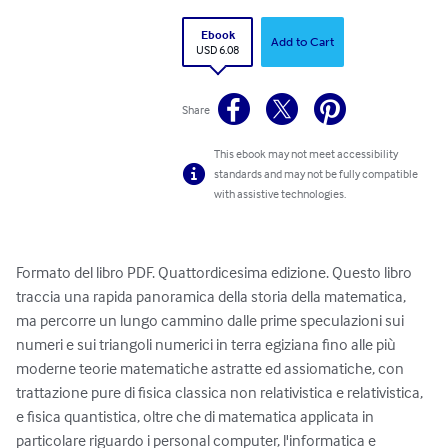
Ebook
Add to Cart
USD 6.08
Share
This ebook may not meet accessibility
standards and may not be fully compatible
with assistive technologies.
Formato del libro PDF. Quattordicesima edizione. Questo libro 
traccia una rapida panoramica della storia della matematica, 
ma percorre un lungo cammino dalle prime speculazioni sui 
numeri e sui triangoli numerici in terra egiziana fino alle più 
moderne teorie matematiche astratte ed assiomatiche, con 
trattazione pure di fisica classica non relativistica e relativistica, 
e fisica quantistica, oltre che di matematica applicata in 
particolare riguardo i personal computer, l'informatica e 