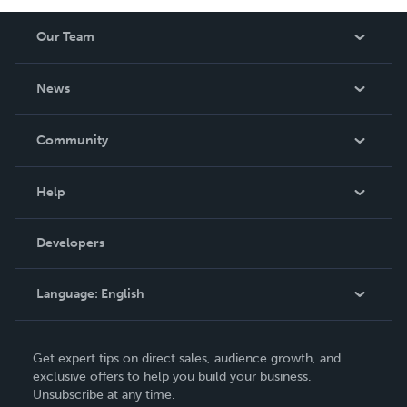
Our Team
About Us
News
Careers
In The News
Community
Events
Blog
Help
Videos
Order Lookup
Developers
Podcast
Knowledge Base
Language:
English
Contact Support
English
Get expert tips on direct sales, audience growth, and
Deutsch
exclusive offers to help you build your business.
Unsubscribe at any time.
Français