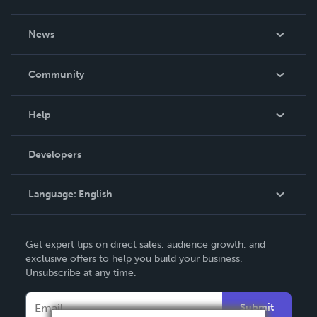
About Us
News
Careers
In The News
Community
Events
Blog
Help
Videos
Order Lookup
Developers
Podcast
Knowledge Base
Language:
English
Contact Support
English
Get expert tips on direct sales, audience growth, and
Deutsch
exclusive offers to help you build your business.
Unsubscribe at any time.
Français
Italiano
Submit