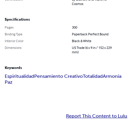
Cosmos
Specifications
Pages
300
Binding Type
Paperback Perfect Bound
Interior Color
Black & White
Dimensions
US Trade (6 x 9 in / 152 x 229
mm)
Keywords
Espiritualidad
Pensamiento Creativo
Totalidad
Armonía
Paz
Report This Content to Lulu