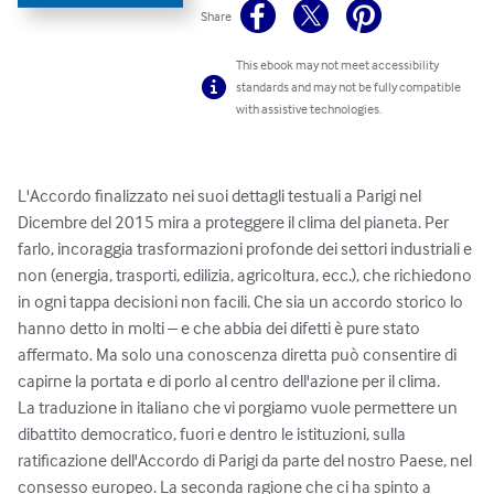
Share
This ebook may not meet accessibility
standards and may not be fully compatible
with assistive technologies.
L'Accordo finalizzato nei suoi dettagli testuali a Parigi nel 
Dicembre del 2015 mira a proteggere il clima del pianeta. Per 
farlo, incoraggia trasformazioni profonde dei settori industriali e 
non (energia, trasporti, edilizia, agricoltura, ecc.), che richiedono 
in ogni tappa decisioni non facili. Che sia un accordo storico lo 
hanno detto in molti – e che abbia dei difetti è pure stato 
affermato. Ma solo una conoscenza diretta può consentire di 
capirne la portata e di porlo al centro dell'azione per il clima.  

La traduzione in italiano che vi porgiamo vuole permettere un 
dibattito democratico, fuori e dentro le istituzioni, sulla 
ratificazione dell'Accordo di Parigi da parte del nostro Paese, nel 
consesso europeo. La seconda ragione che ci ha spinto a 