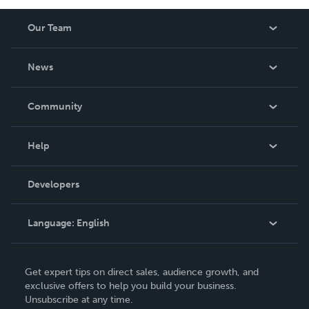
Our Team
About Us
News
Careers
In The News
Community
Events
Blog
Help
Videos
Order Lookup
Developers
Podcast
Knowledge Base
Language:
English
Contact Support
English
Get expert tips on direct sales, audience growth, and
Deutsch
exclusive offers to help you build your business.
Unsubscribe at any time.
Français