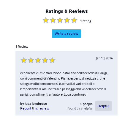
Ratings & Reviews
1
rating
Write a review
1
Review
Jan 13, 2016
eccellente e utile traduzione in italiano dell'accordo di Parigi,
con i commenti di Valentino Piana, esperto di negoziati, che
spiega molto bene come si è arrivati ai vari articoli e
l'importanza di alcune frasi e passaggi chiave dell'accordo di
parigi. complimenti all'autore! Luca Lombroso
by
luca lombroso
0
people
Helpful
found this helpful
Report this review