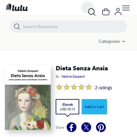
Dieta Senza Ansia
Categories
Dieta Senza Ansia
By
Valeria Gasparri
2
ratings
Ebook
Add to Cart
USD 10.12
Share