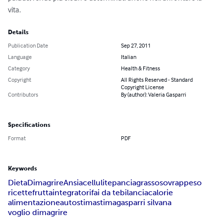
vita.
Details
Publication Date
Sep 27, 2011
Language
Italian
Category
Health & Fitness
Copyright
All Rights Reserved - Standard
Copyright License
Contributors
By (author): Valeria Gasparri
Specifications
Format
PDF
Keywords
Dieta
Dimagrire
Ansia
cellulite
pancia
grasso
sovrappeso
ricette
frutta
integratori
fai da te
bilancia
calorie
alimentazione
autostima
stima
gasparri silvana
voglio dimagrire