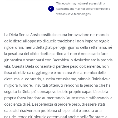
This ebook may not meet accessibility
standards and may not be fully compatible
with assistive technologies.
La Dieta Senza Ansia costituisce una innovazione nel mondo 
delle diete: all’opposto di quelle tradizionali non impone regole 
rigide, orari, menù dettagliati per ogni giorno della settimana, né 
la pesatura dei cibi o ricette particolari; non è necessario fare 
ginnastica o scatenarsi con l’aerobica  o rivoluzionare la propria 
vita. Questa Dieta consente di perdere peso dolcemente, non 
fissa obiettivi da raggiungere e non crea Ansia, nemica delle 
diete, ma, al contrario, suscita entusiasmo, stimola l’iniziativa e 
migliora l’umore. I risultati ottenuti  rendono la persona che ha 
seguito la Dieta più consapevole delle proprie capacità e della 
propria forza interiore aumentando l’autostima e rafforzando la 
coscienza di sé. L’esperienza di perdere peso, di essere stati 
capaci di risolvere un problema che per altri è ancora una 
palude, rende più sicuri e determinati anche nell’affrontare la 