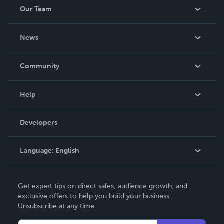
Our Team
About Us
News
Careers
In The News
Community
Events
Blog
Help
Videos
Order Lookup
Developers
Podcast
Knowledge Base
Language:
English
Contact Support
English
Get expert tips on direct sales, audience growth, and
Deutsch
exclusive offers to help you build your business.
Unsubscribe at any time.
Français