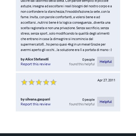
uscire dal labirinto della dieta. Con parole semplici e piccole
astuzie, insegna ad ascoltare i reali bisogni del nostro corpo e a
non confondere la stanchezza,l'insoddisfazione,la sete..con la
fame. Invita, con parole confortanti, a volersi bene e ad
accettarsi...nutrirsi bene è la logica conseguenza...diventa una
scelta ragionata e non una privazione. Senza sacrificio, senza
stress, senza sport...solo modificando la qualità degli alimenti
che entrano in casa (a dimagrire si incomincia dal
supermercato!!)....ho perso quasi 4kg in un mese! Grazie per
avermi aperto gli occhi....la soluzione era lì a portata di mano :-)
by
Alice Stefanelli
0
people
Helpful
found this helpful
Report this review
Apr 27, 2011
by
silvana.gasparri
0
people
Helpful
found this helpful
Report this review