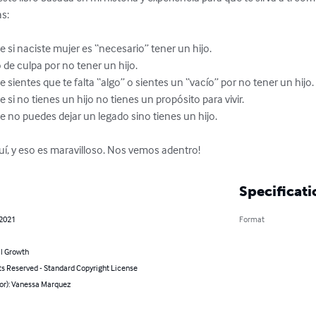
s:

 si naciste mujer es “necesario” tener un hijo.

de culpa por no tener un hijo. 

sientes que te falta “algo” o sientes un “vacío” por no tener un hijo. 
si no tienes un hijo no tienes un propósito para vivir.

 no puedes dejar un legado sino tienes un hijo.

quí, y eso es maravilloso. Nos vemos adentro!
Specificati
 2021
Format
l Growth
ts Reserved - Standard Copyright License
hor): Vanessa Marquez