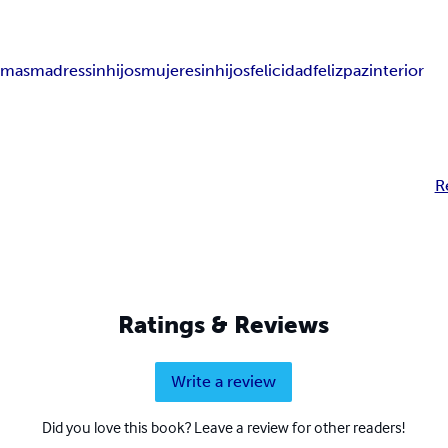
mas
madressinhijos
mujeresinhijos
felicidad
feliz
pazinterior
R
Ratings & Reviews
Write a review
Did you love this book? Leave a review for other readers!