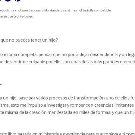
 ebook may not meet accessibility standards and may not be fully compatible
 assistive technologies.
que no puedes tener un hijo?.

no estaba completa, pensar que no podía dejar descendencia y un leg
ho de sentirme culpable por ello, son unas de las más grandes creenc
.

 un hijo, pase por varios procesos de transformación uno de ellos fu
ma, esto me impulso a investigar y romper con creencias limitantes de
e misma de la creación manifestada en miles de formas, y que un hij
ste libro basada en mi historia y experiencia para que te sirva a ti co