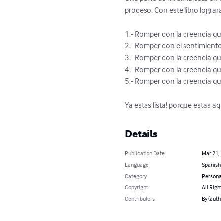
proceso. Con este libro lograra
1.- Romper con la creencia que
2.- Romper con el sentimiento 
3.- Romper con la creencia que 
4.- Romper con la creencia que 
5.- Romper con la creencia que
Ya estas lista! porque estas a
Details
Publication Date
Mar 21,
Language
Spanish
Category
Persona
Copyright
All Righ
Contributors
By (aut