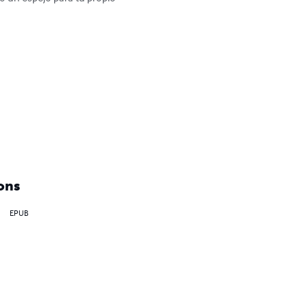


ons
EPUB