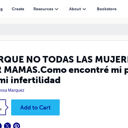
ncontré mi propósito de vida a través de mi infertilidad
ng
Create
Resources
About
Bookstore
RQUE NO TODAS LAS MUJER
 MAMAS.Como encontré mi pro
mi infertilidad
essa Marquez
k
Add to Cart
9