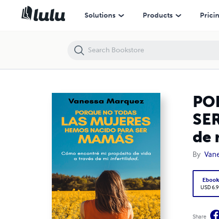
PORQUE NO TODAS LAS MUJERES HEMOS NACIDO PARA SER MAMAS.Como e
Solutions
Products
Prici
PO
SER
de 
By
Van
Eboo
USD 6.9
Share