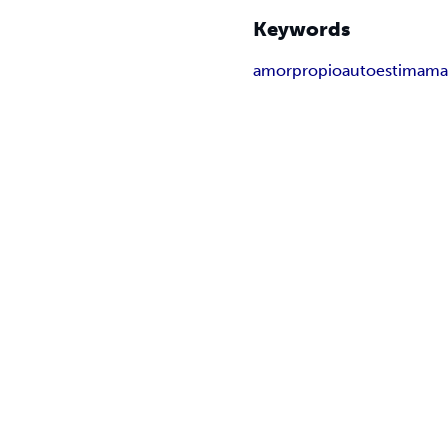
Keywords
amorpropio
autoestima
ma