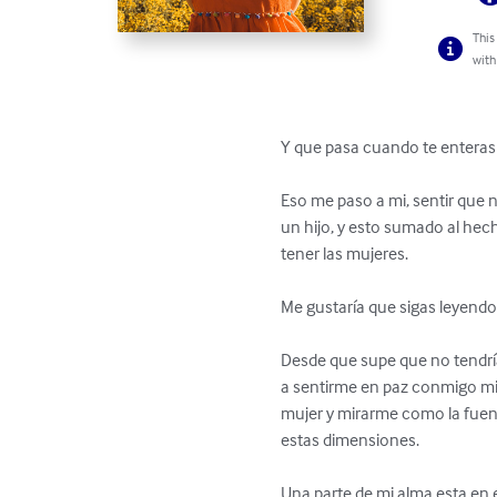
This
with
Y que pasa cuando te enteras 
Eso me paso a mi, sentir que 
un hijo, y esto sumado al hec
tener las mujeres.

Me gustaría que sigas leyendo.
Desde que supe que no tendría
a sentirme en paz conmigo mis
mujer y mirarme como la fuent
estas dimensiones.

Una parte de mi alma esta en e