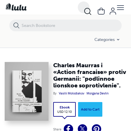
Charles Maurras i «Action francaise» protiv Germanii: "podlinnoe lion
Categories
Charles Maurras i
«Action francaise» protiv
Germanii: "podlinnoe
lionskoe soprotivlenie".
By
Vasilii Molodiakov
Morgana Devlin
Ebook
Add to Cart
USD 12.10
Share