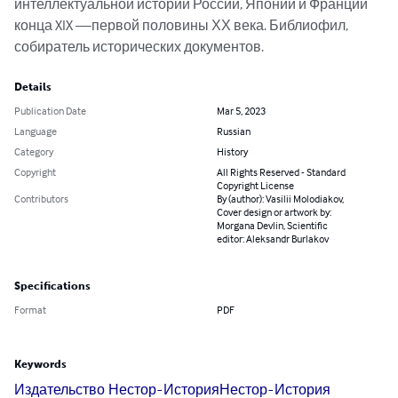
интеллектуальной истории России, Японии и Франции 
конца XIX —первой половины ХХ века. Библиофил, 
собиратель исторических документов.
Details
Publication Date
Mar 5, 2023
Language
Russian
Category
History
Copyright
All Rights Reserved - Standard
Copyright License
Contributors
By (author): Vasilii Molodiakov,
Cover design or artwork by:
Morgana Devlin, Scientific
editor: Aleksandr Burlakov
Specifications
Format
PDF
Keywords
Издательство Нестор-История
Нестор-История