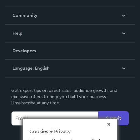
Careers
In The News
Community
Events
Blog
Help
Videos
Order Lookup
Developers
Podcast
Knowledge Base
Language:
English
Contact Support
English
Get expert tips on direct sales, audience growth, and
Deutsch
exclusive offers to help you build your business.
Unsubscribe at any time.
Français
Italiano
Submit
Español
Cookies & Privacy