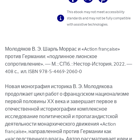
This ebook may not meet accessibility
standards and may not be fully compatible
with assistive technologies.
Молодяков В. Э. Шарль Моррас и «Action française» 
против Германии: «подлинное лионское 
сопротивление». — М. ; СПб. : Нестор-История, 2022. — 
408 с.,  ил. ISBN 978-5-4469-2060-0

Новая монография историка В. Э. Молодякова 
продолжает цикл работ о французском национализме 
первой половины ХХ века и завершает первое в 
отечественной историографии комплексное 
исследование политической и пропагандистской 
деятельности монархического движения «Action 
française», направленной против Германии как 
«наследственного врага». Автор рассматривает идеи и 