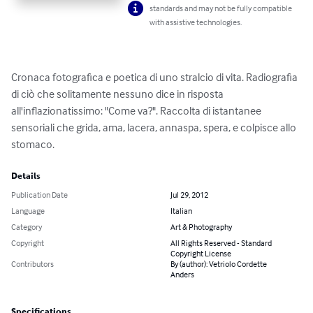
standards and may not be fully compatible
with assistive technologies.
Cronaca fotografica e poetica di uno stralcio di vita. Radiografia 
di ciò che solitamente nessuno dice in risposta 
all'inflazionatissimo: "Come va?". Raccolta di istantanee 
sensoriali che grida, ama, lacera, annaspa, spera, e colpisce allo 
stomaco.
Details
Publication Date
Jul 29, 2012
Language
Italian
Category
Art & Photography
Copyright
All Rights Reserved - Standard
Copyright License
Contributors
By (author): Vetriolo Cordette
Anders
Specifications