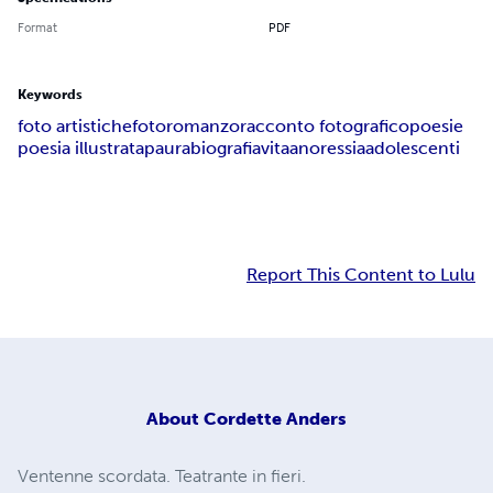
Format
PDF
Keywords
foto artistiche
fotoromanzo
racconto fotografico
poesie
poesia illustrata
paura
biografia
vita
anoressia
adolescenti
Report This Content to Lulu
About
Cordette Anders
Ventenne scordata. Teatrante in fieri.