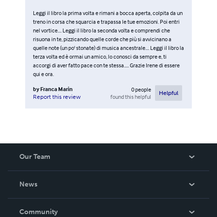
Leggi il libro la prima volta e rimani a bocca aperta, colpita da un
treno in corsa che squarcia e trapassa le tue emozioni. Poi entri
nel vortice.... Leggi il libro la seconda volta e comprendi che
risuona in te, pizzicando quelle corde che più si avvicinano a
quelle note (un po' stonate) di musica ancestrale.... Leggi il libro la
terza volta ed è ormai un amico, lo conosci da sempre e, ti
accorgi di aver fatto pace con te stessa..... Grazie Irene di essere
qui e ora.
by
Franca Marin
0
people
Helpful
found this helpful
Report this review
Our Team
About Us
News
Careers
In The News
Community