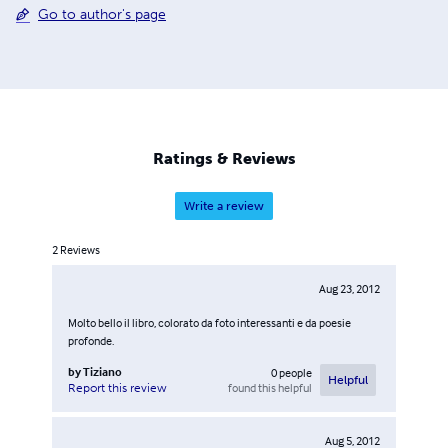
Go to author's page
Ratings & Reviews
Write a review
2
Reviews
Aug 23, 2012
Molto bello il libro, colorato da foto interessanti e da poesie
profonde.
by
Tiziano
0
people
Helpful
found this helpful
Report this review
Aug 5, 2012