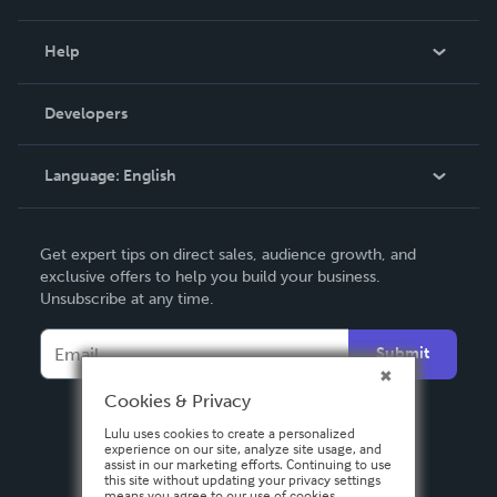
Events
Blog
Help
Videos
Order Lookup
Developers
Podcast
Knowledge Base
Language:
English
Contact Support
English
Get expert tips on direct sales, audience growth, and
Deutsch
exclusive offers to help you build your business.
Unsubscribe at any time.
Français
Italiano
Submit
Español
Cookies & Privacy
Lulu uses cookies to create a personalized
experience on our site, analyze site usage, and
assist in our marketing efforts. Continuing to use
this site without updating your privacy settings
means you agree to our use of cookies.