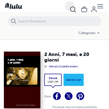
2 Anni, 7 mesi, e 20 giorni
Categories
2 Anni, 7 mesi, e 20
giorni
By
Vetriolo Cordette Anders
Ebook
Add to Cart
USD 1.99
Share
This ebook may not meet accessibility