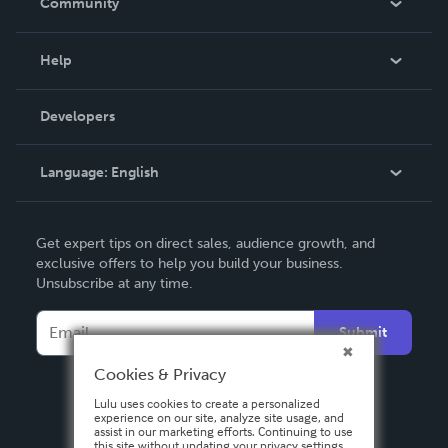
Community
Events
Blog
Help
Videos
Order Lookup
Developers
Podcast
Knowledge Base
Language:
English
Contact Support
English
Get expert tips on direct sales, audience growth, and
Deutsch
exclusive offers to help you build your business.
Unsubscribe at any time.
Français
Italiano
Submit
Español
Cookies & Privacy
Lulu uses cookies to create a personalized
experience on our site, analyze site usage, and
assist in our marketing efforts. Continuing to use
this site without updating your privacy settings