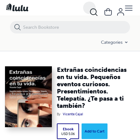
Extrañas coincidencias en tu vida. Pequeños eventos curiosos. Presen
Categories
Extrañas coincidencias
en tu vida. Pequeños
eventos curiosos.
Presentimientos.
Telepatía. ¿Te pasa a ti
también?
By
Vicente Cajal
Ebook
Add to Cart
USD 5.06