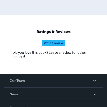
Ratings & Reviews
Write a review
Did you love this book? Leave a review for other
readers!
Our Team
About Us
News
Careers
In The News