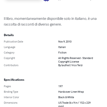
Il libro, momentaneamente disponibile solo in italiano, è una 
raccolta di racconti di diverso genere.
Details
Publication Date
Nov 9, 2010
Language
Italian
Category
Fiction
Copyright
All Rights Reserved - Standard
Copyright License
Contributors
By (author): Vico Terzi
Specifications
Pages
197
Binding Type
Hardcover Linen Wrap
Interior Color
Black & White
Dimensions
US Trade (6 x 9 in / 152 x 229
mm)