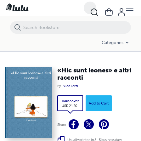
«Hic sunt leones» e altri racconti
Categories
«Hic sunt leones» e altri
racconti
By
Vico Terzi
Hardcover
Add to Cart
USD 21.20
Share
Usually printed in 3 - 5 business days