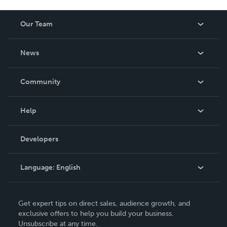
Our Team
About Us
News
Careers
In The News
Community
Events
Blog
Help
Videos
Order Lookup
Developers
Podcast
Knowledge Base
Language:
English
Contact Support
English
Get expert tips on direct sales, audience growth, and
Deutsch
exclusive offers to help you build your business.
Unsubscribe at any time.
Français