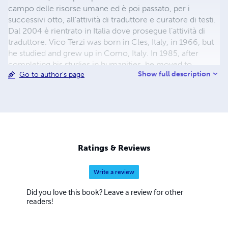
campo delle risorse umane ed è poi passato, per i
successivi otto, all’attività di traduttore e curatore di testi.
Dal 2004 è rientrato in Italia dove prosegue l’attività di
traduttore. Vico Terzi was born in Cles, Italy, in 1966, but
he studied and grew up in Como, Italy. In 1985, after
completing his studies in humanities, he moved to
Show full description
Go to author's page
Denmark, where for the first ten years he worked in the
field of human resources and for the following eight in
the field of translations as in-house translator and editor.
Since 2004, he returned to Italy where he continued his
work as a translator.
Ratings & Reviews
Write a review
Did you love this book? Leave a review for other
readers!