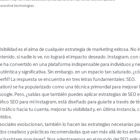
 assistive technologies.
visibilidad es el alma de cualquier estrategia de marketing exitosa. No 
tenido, si nadie lo ve, no logrará el impacto deseado. Instagram, con 
se ha convertido en una plataforma indispensable para individuos y 
téntica y significativa. Sin embargo, en un espacio tan saturado, ¿có
rfil? La respuesta se encuentra en tres letras fundamentales: SEO.

tion) se ha popularizado como una técnica primordial para mejorar la 
le. Pero, ¿sabías que también puedes aplicar estrategias de SEO en 
co SEO para mi Instagram, está diseñado para guiarte a través de té
tráfico hacia tu cuenta, mejorar tu visibilidad y, en última instancia
idos.

sociales evolucionan, también lo hacen las estrategias necesarias par
dos creativos y prácticas recomendadas que van más allá de los enfoq
ar hashtags populares". Nos adentraremos en el mundo del SEO aplic