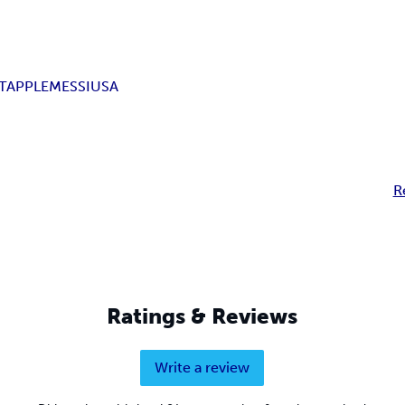
T
APPLE
MESSI
USA
R
Ratings & Reviews
Write a review