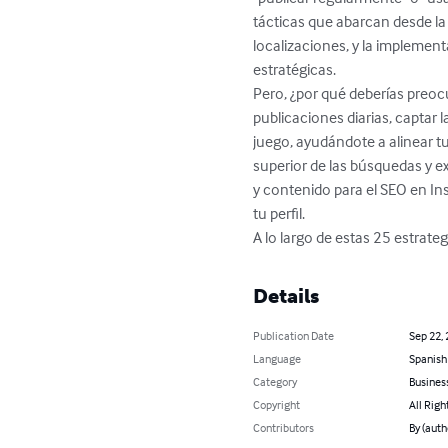
tácticas que abarcan desde la 
localizaciones, y la implemen
estratégicas.

Pero, ¿por qué deberías preoc
publicaciones diarias, captar 
juego, ayudándote a alinear t
superior de las búsquedas y ex
y contenido para el SEO en I
tu perfil.

A lo largo de estas 25 estrat
Details
Publication Date
Sep 22,
Language
Spanish
Category
Busines
Copyright
All Righ
Contributors
By (aut