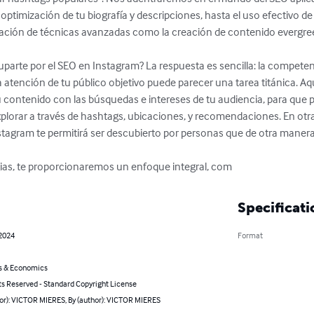
optimización de tu biografía y descripciones, hasta el uso efectivo de
tación de técnicas avanzadas como la creación de contenido evergree
uparte por el SEO en Instagram? La respuesta es sencilla: la competen
la atención de tu público objetivo puede parecer una tarea titánica. Aq
u contenido con las búsquedas e intereses de tu audiencia, para que p
plorar a través de hashtags, ubicaciones, y recomendaciones. En otras 
nstagram te permitirá ser descubierto por personas que de otra mane
egias, te proporcionaremos un enfoque integral, com
Specificati
 2024
Format
s & Economics
ts Reserved - Standard Copyright License
hor): VICTOR MIERES, By (author): VICTOR MIERES