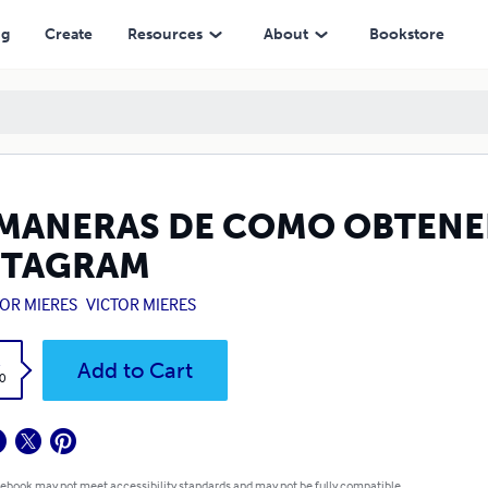
M
ng
Create
Resources
About
Bookstore
 MANERAS DE COMO OBTENER
STAGRAM
TOR MIERES
VICTOR MIERES
k
Add to Cart
0
 ebook may not meet accessibility standards and may not be fully compatible