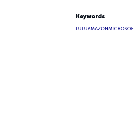
Keywords
LULU
AMAZON
MICROSOF