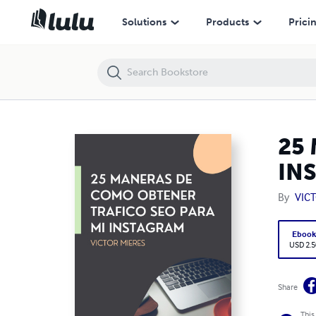
25 MANERAS DE COMO OBTENER TRAFICO SEO PARA MI INSTAGRA
Solutions
Products
Prici
25
IN
By
VIC
Eboo
USD 2.5
Share
This