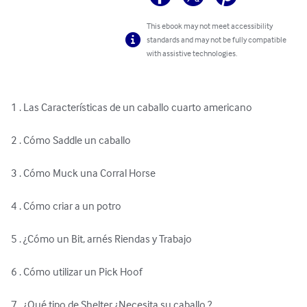
This ebook may not meet accessibility
standards and may not be fully compatible
with assistive technologies.
1 . Las Características de un caballo cuarto americano 

2 . Cómo Saddle un caballo 

3 . Cómo Muck una Corral Horse 

4 . Cómo criar a un potro 

5 . ¿Cómo un Bit, arnés Riendas y Trabajo 

6 . Cómo utilizar un Pick Hoof 

7 . ¿Qué tipo de Shelter ¿Necesita su caballo ? 
