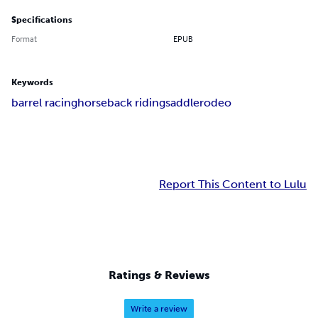
Specifications
Format
EPUB
Keywords
barrel racing
horseback riding
saddle
rodeo
Report This Content to Lulu
Ratings & Reviews
Write a review