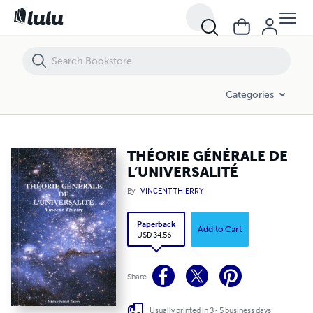
THÉORIE GÉNÉRALE DE L’UNIVERSALITÉ
Categories
THÉORIE GÉNÉRALE DE
L’UNIVERSALITÉ
By
VINCENT THIERRY
Paperback
Add to Cart
USD 34.56
Share
Usually printed in 3 - 5 business days