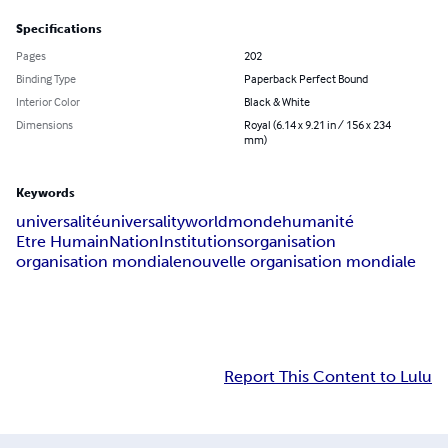
Specifications
Pages
202
Binding Type
Paperback Perfect Bound
Interior Color
Black & White
Dimensions
Royal (6.14 x 9.21 in / 156 x 234
mm)
Keywords
universalité
universality
world
monde
humanité
Etre Humain
Nation
Institutions
organisation
organisation mondiale
nouvelle organisation mondiale
Report This Content to Lulu