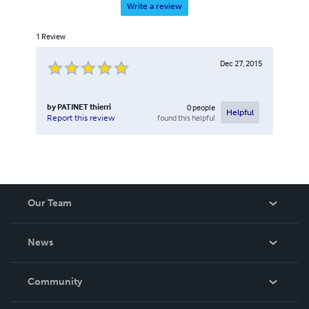
Write a review
1
Review
Dec 27, 2015
by
PATINET thierri
0
people
Helpful
found this helpful
Report this review
Our Team
About Us
News
Careers
In The News
Community
Events