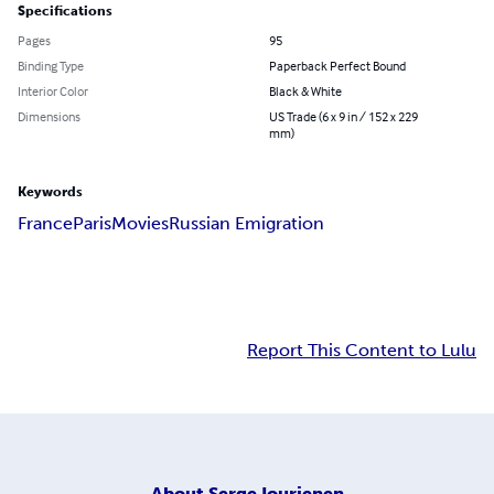
Specifications
Pages
95
Binding Type
Paperback Perfect Bound
Interior Color
Black & White
Dimensions
US Trade (6 x 9 in / 152 x 229
mm)
Keywords
France
Paris
Movies
Russian Emigration
Report This Content to Lulu
About
Serge Iourienen