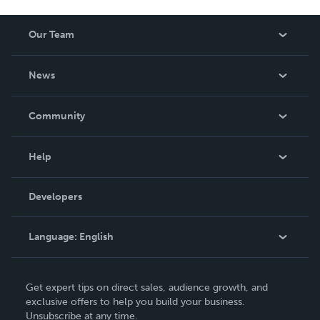
Our Team
About Us
News
Careers
In The News
Community
Events
Blog
Help
Videos
Order Lookup
Developers
Podcast
Knowledge Base
Language:
English
Contact Support
English
Get expert tips on direct sales, audience growth, and
Deutsch
exclusive offers to help you build your business.
Unsubscribe at any time.
Français