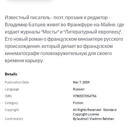
Известный писатель - поэт, прозаик и редактор - 
Владимир Батшев живет во Франкфуре-на-Майне, где 
издает журналы "Мосты" и "Литературный европеец". 
Его новый роман о французском киноактере русского 
происхождения, который делает во французском 
кинематографе головокружительную для своего 
времени карьеру.
Details
Publication Date
Mar 7, 2009
Language
Russian
ISBN
9780557054756
Category
Fiction
Copyright
All Rights Reserved - Standard
Copyright License
Contributors
By (author): Vladimir Batshev