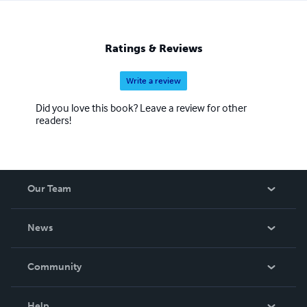
Ratings & Reviews
Write a review
Did you love this book? Leave a review for other
readers!
Our Team
About Us
News
Careers
In The News
Community
Events
Blog
Help