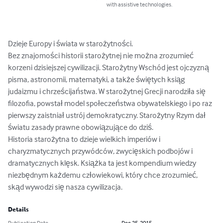
with assistive technologies.
Dzieje Europy i świata w starożytności.

Bez znajomości historii starożytnej nie można zrozumieć 
korzeni dzisiejszej cywilizacji. Starożytny Wschód jest ojczyzną 
pisma, astronomii, matematyki, a także świętych ksiąg 
judaizmu i chrześcijaństwa. W starożytnej Grecji narodziła się 
filozofia, powstał model społeczeństwa obywatelskiego i po raz 
pierwszy zaistniał ustrój demokratyczny. Starożytny Rzym dał 
światu zasady prawne obowiązujące do dziś.

Historia starożytna to dzieje wielkich imperiów i 
charyzmatycznych przywódców, zwycięskich podbojów i 
dramatycznych klęsk. Książka ta jest kompendium wiedzy 
niezbędnym każdemu człowiekowi, który chce zrozumieć, 
skąd wywodzi się nasza cywilizacja.
Details
Publication Date
Dec 25, 2015