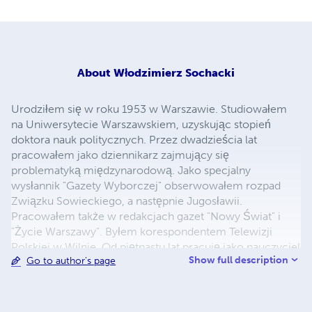
About
Włodzimierz Sochacki
Urodziłem się w roku 1953 w Warszawie. Studiowałem
na Uniwersytecie Warszawskiem, uzyskując stopień
doktora nauk politycznych. Przez dwadzieścia lat
pracowałem jako dziennikarz zajmujący się
problematyką międzynarodową. Jako specjalny
wysłannik "Gazety Wyborczej" obserwowałem rozpad
Związku Sowieckiego, a następnie Jugosławii.
Pracowałem także w redakcjach gazet "Nowy Świat" i
"Życie Warszawy". Byłem korespondentem Telewizji
Polskiej w Wilnie. Od piętnastu lat pracuję jako nauczyciel
Show full description
Go to author's page
w jednym z warszawskich liceów. Jestem autorem
kilkuset artykułów prasowych i kilkunastu książek
edukacyjnych poświęconych historii oraz wiedzy o
społeczeństwie.