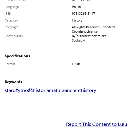
Language
Polish
ISBN
9781326515447
Category
History
Copyright
All Rights Reserved - Standard
Copyright License
Contributors
By (author): Włodzimierz
Sochacki
Specifications
Format
EPUB
Keywords
starożytność
historia
matura
ancient
history
Report This Content to Lulu