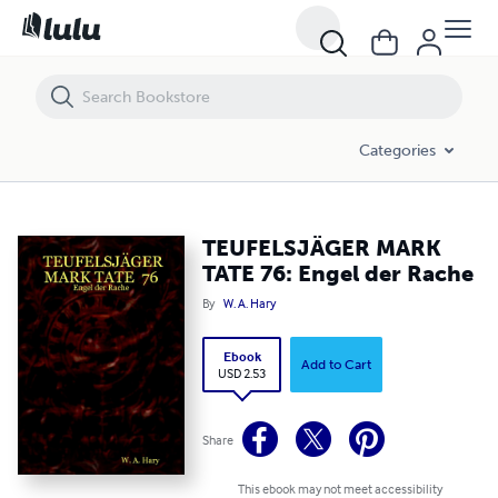
TEUFELSJÄGER MARK TATE 76: Engel der Rache
Categories
TEUFELSJÄGER MARK
TATE 76: Engel der Rache
By
W. A. Hary
Ebook
Add to Cart
USD 2.53
Share
This ebook may not meet accessibility