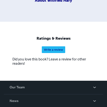
About
Wilfried Hary
Ratings & Reviews
Write a review
Did you love this book? Leave a review for other
readers!
Our Team
About Us
News
Careers