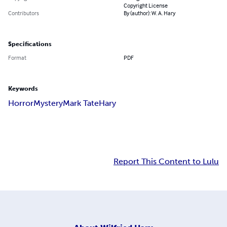
Copyright License
Contributors
By (author): W. A. Hary
Specifications
Format
PDF
Keywords
Horror
Mystery
Mark Tate
Hary
Report This Content to Lulu