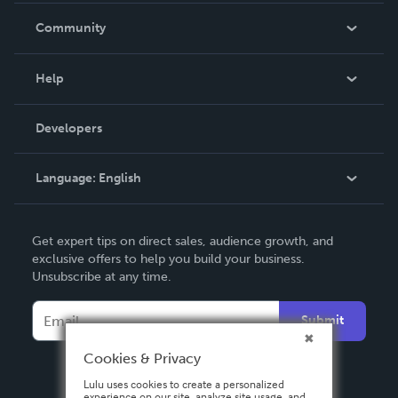
In The News
Community
Events
Blog
Help
Videos
Order Lookup
Developers
Podcast
Knowledge Base
Language:
English
Contact Support
English
Get expert tips on direct sales, audience growth, and
Deutsch
exclusive offers to help you build your business.
Unsubscribe at any time.
Français
Italiano
Submit
Español
Cookies & Privacy
Lulu uses cookies to create a personalized
experience on our site, analyze site usage, and