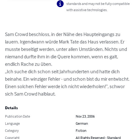
standards and may not be fully compatible
with assistive technologies.
Sam Crowd beschloss, in der Nähe des Haupteingangs zu 
lauern. Irgendwann würde Mark Tate das Haus verlassen. Er 
musste beseitigt werden, unter allen Umständen. Nichts und 
niemand durfte ihm in die Quere kommen, wenn es galt, 
endlich Rache zu üben.

„Ich suche dich schon seit Jahrhunderten und hatte dich 
beinahe. Ein winziger Fehler - und schon bist du mir entwischt. 
Einen solchen Fehler werde ich nicht wiederholen!“, schwor 
sich Sam Crowd halblaut.
Details
Publication Date
Nov 23, 2006
Language
German
Category
Fiction
Copyright
All Rights Reserved - Standard