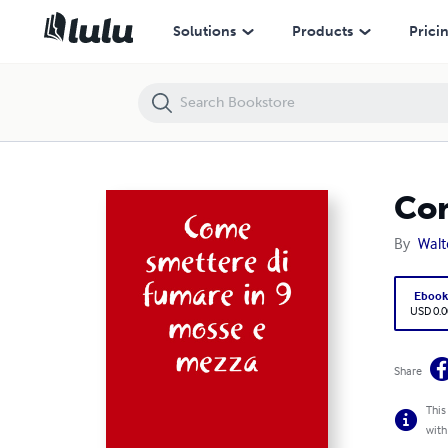
Come smettere di fumare in 9 mosse e mezza
Solutions
Products
Prici
Com
By
Walt
Eboo
USD 0.0
Share
This
with