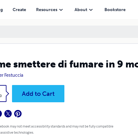
ng
Create
Resources
About
Bookstore
e smettere di fumare in 9 m
er Festuccia
k
Add to Cart
0
 ebook may not meet accessibility standards and may not be fully compatible
 assistive technologies.