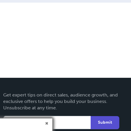
Get expert tips on direct sales, audience growth, and
exclusive offers to help you build your business.
Unsubscribe at any time.
Submit