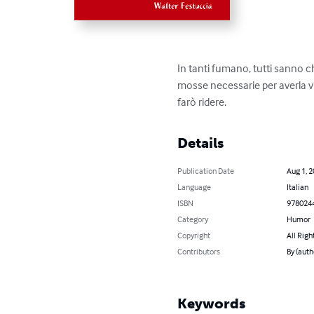
In tanti fumano, tutti sanno c
mosse necessarie per averla vi
farò ridere.
Details
Publication Date
Aug 1, 
Language
Italian
ISBN
978024
Category
Humor
Copyright
All Righ
Contributors
By (auth
Keywords