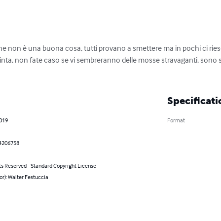
he non è una buona cosa, tutti provano a smettere ma in pochi ci ries
nta, non fate caso se vi sembreranno delle mosse stravaganti, sono sol
Specificati
2019
Format
4206758
ts Reserved - Standard Copyright License
or): Walter Festuccia