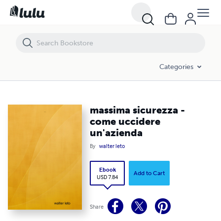
massima sicurezza - come uccidere un'azienda
Categories
massima sicurezza -
come uccidere
un'azienda
By
walter leto
Ebook
Add to Cart
USD 7.84
Share