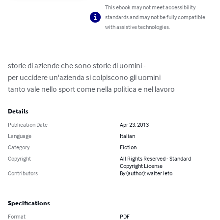
This ebook may not meet accessibility
standards and may not be fully compatible
with assistive technologies.
storie di aziende che sono storie di uomini -

per uccidere un'azienda si colpiscono gli uomini

tanto vale nello sport come nella politica e nel lavoro
Details
Publication Date
Apr 23, 2013
Language
Italian
Category
Fiction
Copyright
All Rights Reserved - Standard
Copyright License
Contributors
By (author): walter leto
Specifications
Format
PDF