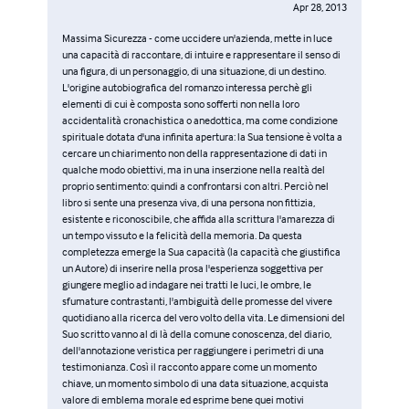
Apr 28, 2013
Massima Sicurezza - come uccidere un'azienda, mette in luce
una capacità di raccontare, di intuire e rappresentare il senso di
una figura, di un personaggio, di una situazione, di un destino.
L'origine autobiografica del romanzo interessa perchè gli
elementi di cui è composta sono sofferti non nella loro
accidentalità cronachistica o anedottica, ma come condizione
spirituale dotata d'una infinita apertura: la Sua tensione è volta a
cercare un chiarimento non della rappresentazione di dati in
qualche modo obiettivi, ma in una inserzione nella realtà del
proprio sentimento: quindi a confrontarsi con altri. Perciò nel
libro si sente una presenza viva, di una persona non fittizia,
esistente e riconoscibile, che affida alla scrittura l'amarezza di
un tempo vissuto e la felicità della memoria. Da questa
completezza emerge la Sua capacità (la capacità che giustifica
un Autore) di inserire nella prosa l'esperienza soggettiva per
giungere meglio ad indagare nei tratti le luci, le ombre, le
sfumature contrastanti, l'ambiguità delle promesse del vivere
quotidiano alla ricerca del vero volto della vita. Le dimensioni del
Suo scritto vanno al di là della comune conoscenza, del diario,
dell'annotazione veristica per raggiungere i perimetri di una
testimonianza. Così il racconto appare come un momento
chiave, un momento simbolo di una data situazione, acquista
valore di emblema morale ed esprime bene quei motivi