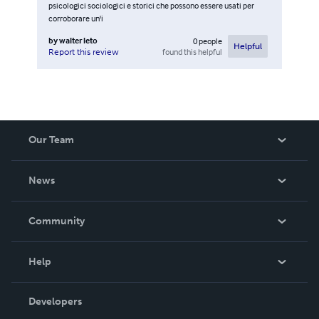
psicologici sociologici e storici che possono essere usati per
corroborare un'i
by
walter leto
0
people
Helpful
found this helpful
Report this review
Our Team
About Us
News
Careers
In The News
Community
Events
Blog
Help
Videos
Order Lookup
Developers
Podcast