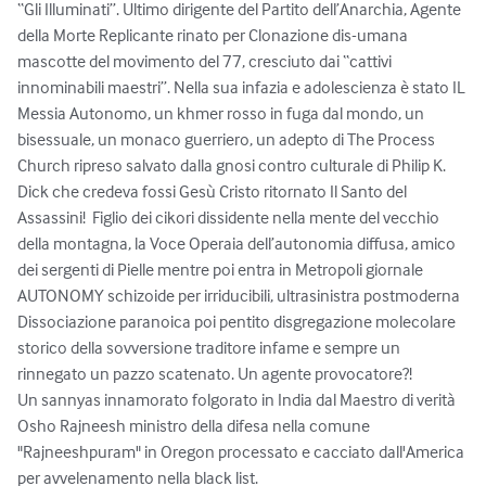
“Gli Illuminati”. Ultimo dirigente del Partito dell’Anarchia, Agente 
della Morte Replicante rinato per Clonazione dis-umana 
mascotte del movimento del 77, cresciuto dai “cattivi 
innominabili maestri”. Nella sua infazia e adolescienza è stato IL 
Messia Autonomo, un khmer rosso in fuga dal mondo, un 
bisessuale, un monaco guerriero, un adepto di The Process 
Church ripreso salvato dalla gnosi contro culturale di Philip K. 
Dick che credeva fossi Gesù Cristo ritornato Il Santo del 
Assassini!  Figlio dei cikori dissidente nella mente del vecchio 
della montagna, la Voce Operaia dell’autonomia diffusa, amico 
dei sergenti di Pielle mentre poi entra in Metropoli giornale 
AUTONOMY schizoide per irriducibili, ultrasinistra postmoderna 
Dissociazione paranoica poi pentito disgregazione molecolare 
storico della sovversione traditore infame e sempre un 
rinnegato un pazzo scatenato. Un agente provocatore?! 

Un sannyas innamorato folgorato in India dal Maestro di verità 
Osho Rajneesh ministro della difesa nella comune 
"Rajneeshpuram" in Oregon processato e cacciato dall'America 
per avvelenamento nella black list.
