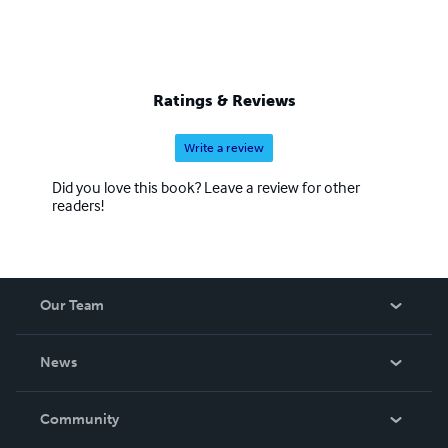
Ratings & Reviews
Write a review
Did you love this book? Leave a review for other
readers!
Our Team
About Us
News
Careers
In The News
Community
Events