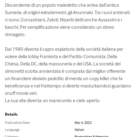
Discendente di un popolo maledetto che arriva dall’antica 
Sumeria, di origini extraterrestri, gli Anunnaki. Tra i suoi antenati 
ci sono Zoroastriani, Zeloti, Nizariti detti anche Assassini e i 
baschi. Per semplificazione viene considerato un ebreo 
rinnegato.

Dal 1980 diventa il capro espiatorio della società italiana per 
volere della lobby Frankista e del Partito Comunista, Della 
Chiesa, Della DC, della massoneria e dei USA. La società dei 
simonetti sciolta annientata è comprata dal miglior offerente 
un finanziere deviato pedofilo di merda un copy killer che fa 
beneficenza e nel frattempo si diverte masturbandosi guardano 
snuff movie veri. 

La sua vita diventa un manicomio e cielo aperto
Details
Publication Date
Mar 4, 2023
Language
Italian
Category
Biographies & Memoirs