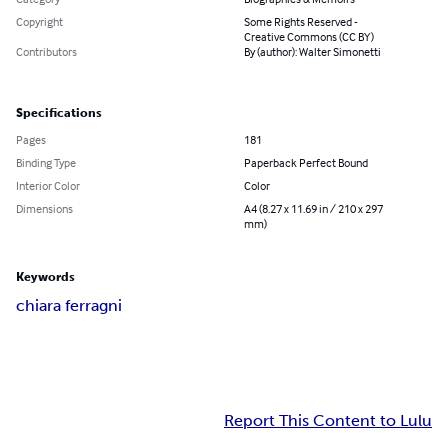
Copyright
Some Rights Reserved -
Creative Commons (CC BY)
Contributors
By (author): Walter Simonetti
Specifications
Pages
181
Binding Type
Paperback Perfect Bound
Interior Color
Color
Dimensions
A4 (8.27 x 11.69 in / 210 x 297
mm)
Keywords
chiara ferragni
Report This Content to Lulu