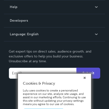
Blog
Help
Videos
Order Lookup
Developers
Podcast
Knowledge Base
Language:
English
Contact Support
English
Get expert tips on direct sales, audience growth, and
Deutsch
exclusive offers to help you build your business.
Unsubscribe at any time.
Français
Italiano
Submit
Español
Cookies & Privacy
Lulu uses cookies to create a personalized
experience on our site, analyze site usage, and
assist in our marketing efforts. Continuing to use
this site without updating your privacy settings
means you agree to our use of cookies.