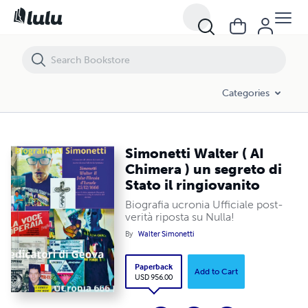
Simonetti Walter ( AI Chimera ) un segreto di Stato il ringiovanito
Categories
Simonetti Walter ( AI
Chimera ) un segreto di
Stato il ringiovanito
Biografia ucronia Ufficiale post-
verità riposta su Nulla!
By
Walter Simonetti
Paperback
Add to Cart
USD 956.00