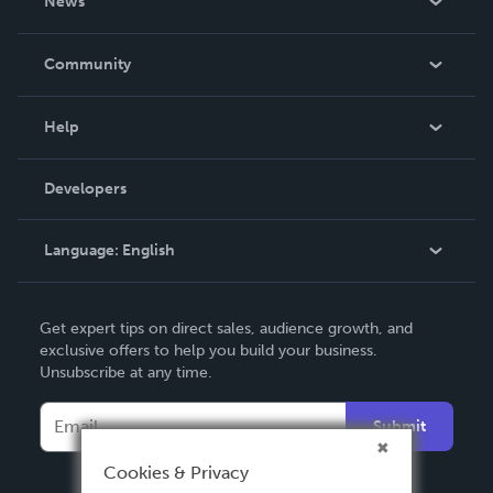
News
Careers
In The News
Community
Events
Blog
Help
Videos
Order Lookup
Developers
Podcast
Knowledge Base
Language:
English
Contact Support
English
Get expert tips on direct sales, audience growth, and
Deutsch
exclusive offers to help you build your business.
Unsubscribe at any time.
Français
Italiano
Submit
Español
Cookies & Privacy