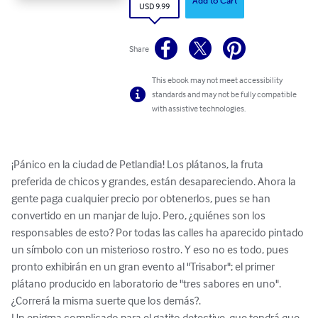
Add to Cart
USD 9.99
Share
This ebook may not meet accessibility
standards and may not be fully compatible
with assistive technologies.
¡Pánico en la ciudad de Petlandia! Los plátanos, la fruta 
preferida de chicos y grandes, están desapareciendo. Ahora la 
gente paga cualquier precio por obtenerlos, pues se han 
convertido en un manjar de lujo. Pero, ¿quiénes son los 
responsables de esto? Por todas las calles ha aparecido pintado 
un símbolo con un misterioso rostro. Y eso no es todo, pues 
pronto exhibirán en un gran evento al "Trisabor"; el primer 
plátano producido en laboratorio de "tres sabores en uno". 
¿Correrá la misma suerte que los demás?.

Un enigma complicado para el gatito detective, que tendrá que 