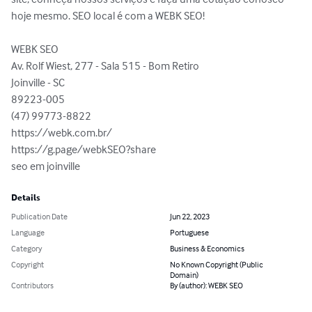
hoje mesmo. SEO local é com a WEBK SEO!

WEBK SEO

Av. Rolf Wiest, 277 - Sala 515 - Bom Retiro

Joinville - SC

89223-005

(47) 99773-8822

https://webk.com.br/

https://g.page/webkSEO?share

seo em joinville
Details
Publication Date
Jun 22, 2023
Language
Portuguese
Category
Business & Economics
Copyright
No Known Copyright (Public
Domain)
Contributors
By (author): WEBK SEO