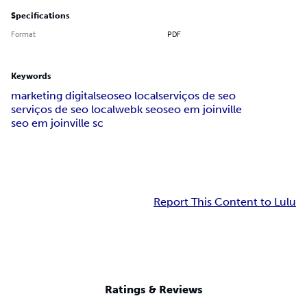
Specifications
Format
PDF
Keywords
marketing digital
seo
seo local
serviços de seo
serviços de seo local
webk seo
seo em joinville
seo em joinville sc
Report This Content to Lulu
Ratings & Reviews