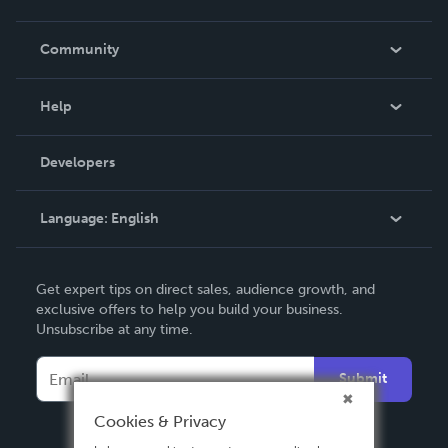
Careers
In The News
Community
Events
Blog
Help
Videos
Order Lookup
Developers
Podcast
Knowledge Base
Language:
English
Contact Support
English
Get expert tips on direct sales, audience growth, and
Deutsch
exclusive offers to help you build your business.
Unsubscribe at any time.
Français
Italiano
Submit
Español
Cookies & Privacy