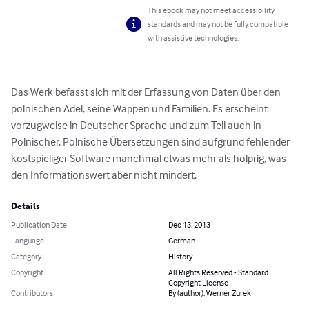
This ebook may not meet accessibility
standards and may not be fully compatible
with assistive technologies.
Das Werk befasst sich mit der Erfassung von Daten über den 
polnischen Adel, seine Wappen und Familien. Es erscheint 
vorzugweise in Deutscher Sprache und zum Teil auch in 
Polnischer. Polnische Übersetzungen sind aufgrund fehlender 
kostspieliger Software manchmal etwas mehr als holprig, was 
den Informationswert aber nicht mindert.
Details
Publication Date
Dec 13, 2013
Language
German
Category
History
Copyright
All Rights Reserved - Standard
Copyright License
Contributors
By (author): Werner Zurek