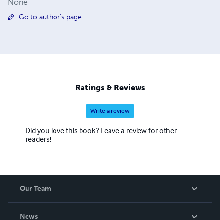
None
Go to author's page
Ratings & Reviews
Write a review
Did you love this book? Leave a review for other
readers!
Our Team
About Us
News