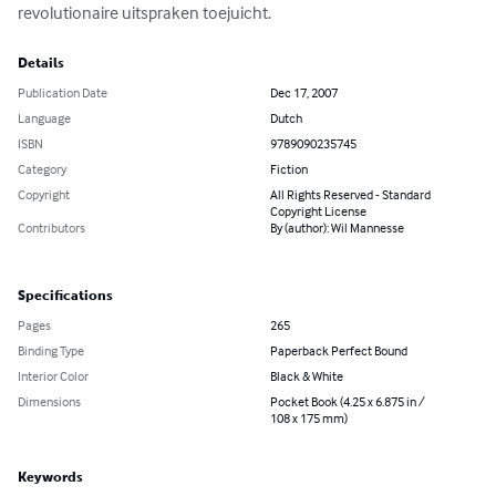
revolutionaire uitspraken toejuicht.
Details
Publication Date
Dec 17, 2007
Language
Dutch
ISBN
9789090235745
Category
Fiction
Copyright
All Rights Reserved - Standard
Copyright License
Contributors
By (author): Wil Mannesse
Specifications
Pages
265
Binding Type
Paperback Perfect Bound
Interior Color
Black & White
Dimensions
Pocket Book (4.25 x 6.875 in /
108 x 175 mm)
Keywords