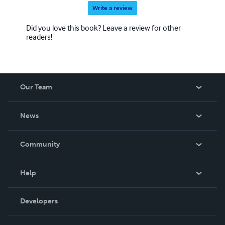
Write a review
Did you love this book? Leave a review for other
readers!
Our Team
About Us
News
Careers
In The News
Community
Events
Blog
Help
Videos
Order Lookup
Developers
Podcast
Knowledge Base