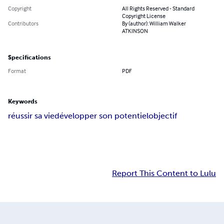
Copyright
All Rights Reserved - Standard
Copyright License
Contributors
By (author): William Walker
ATKINSON
Specifications
Format
PDF
Keywords
réussir sa vie
développer son potentiel
objectif
Report This Content to Lulu