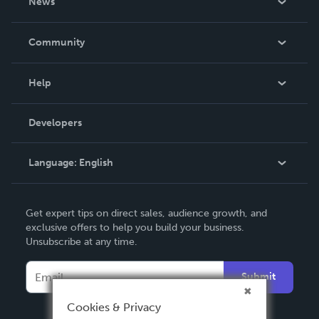
News
Careers
In The News
Community
Events
Blog
Help
Videos
Order Lookup
Developers
Podcast
Knowledge Base
Language:
English
Contact Support
English
Get expert tips on direct sales, audience growth, and
Deutsch
exclusive offers to help you build your business.
Unsubscribe at any time.
Français
Italiano
Submit
Español
Cookies & Privacy