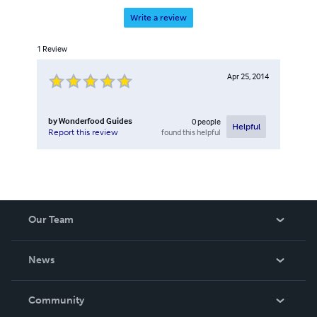
Write a review
1
Review
Apr 25, 2014
by
Wonderfood Guides
0
people
Helpful
found this helpful
Report this review
Our Team
About Us
News
Careers
In The News
Community