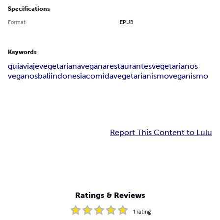
Specifications
Format
EPUB
Keywords
guia
viaje
vegetariana
vegana
restaurantes
vegetarianos
veganos
bali
indonesia
comida
vegetarianismo
veganismo
Report This Content to Lulu
Ratings & Reviews
1
rating