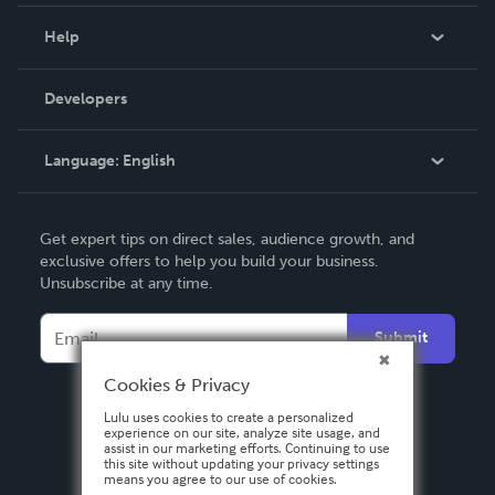
Events
Blog
Help
Videos
Order Lookup
Developers
Podcast
Knowledge Base
Language:
English
Contact Support
English
Get expert tips on direct sales, audience growth, and
Deutsch
exclusive offers to help you build your business.
Unsubscribe at any time.
Français
Italiano
Submit
Español
Cookies & Privacy
Lulu uses cookies to create a personalized
experience on our site, analyze site usage, and
assist in our marketing efforts. Continuing to use
this site without updating your privacy settings
means you agree to our use of cookies.