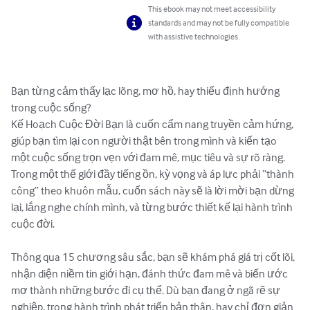
This ebook may not meet accessibility
standards and may not be fully compatible
with assistive technologies.
Bạn từng cảm thấy lạc lõng, mơ hồ, hay thiếu định hướng 
trong cuộc sống?

Kế Hoạch Cuộc Đời Bạn là cuốn cẩm nang truyền cảm hứng, 
giúp bạn tìm lại con người thật bên trong mình và kiến tạo 
một cuộc sống trọn vẹn với đam mê, mục tiêu và sự rõ ràng.

Trong một thế giới đầy tiếng ồn, kỳ vọng và áp lực phải “thành 
công” theo khuôn mẫu, cuốn sách này sẽ là lời mời bạn dừng 
lại, lắng nghe chính mình, và từng bước thiết kế lại hành trình 
cuộc đời.

Thông qua 15 chương sâu sắc, bạn sẽ khám phá giá trị cốt lõi, 
nhận diện niềm tin giới hạn, đánh thức đam mê và biến ước 
mơ thành những bước đi cụ thể. Dù bạn đang ở ngã rẽ sự 
nghiệp, trong hành trình phát triển bản thân, hay chỉ đơn giản 