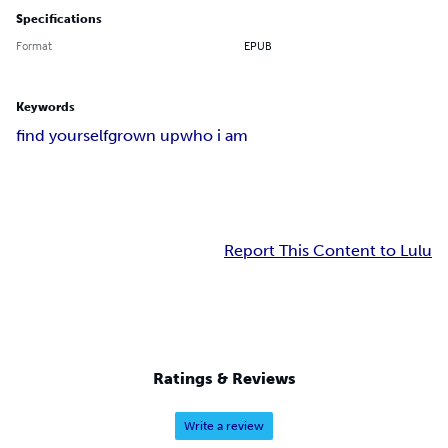
Specifications
Format
EPUB
Keywords
find yourself
grown up
who i am
Report This Content to Lulu
Ratings & Reviews
Write a review