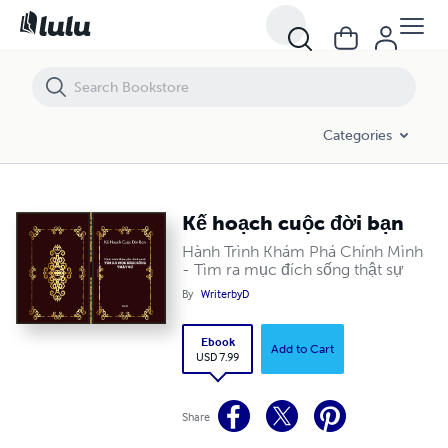
Kế hoạch cuộc đời bạn
Categories
Kế hoạch cuộc đời bạn
Hành Trình Khám Phá Chính Mình
- Tìm ra mục đích sống thật sự
By
WriterbyD
Ebook
Add to Cart
USD 7.99
Share