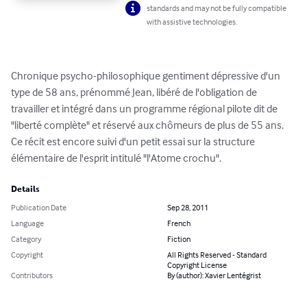
standards and may not be fully compatible
with assistive technologies.
Chronique psycho-philosophique gentiment dépressive d'un 
type de 58 ans, prénommé Jean, libéré de l'obligation de 
travailler et intégré dans un programme régional pilote dit de 
"liberté complète" et réservé aux chômeurs de plus de 55 ans. 
Ce récit est encore suivi d'un petit essai sur la structure 
élémentaire de l'esprit intitulé "l'Atome crochu".
Details
Publication Date
Sep 28, 2011
Language
French
Category
Fiction
Copyright
All Rights Reserved - Standard
Copyright License
Contributors
By (author): Xavier Lentégrist