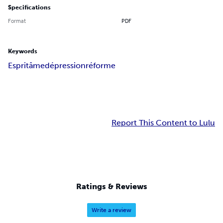
Specifications
Format
PDF
Keywords
Esprit
âme
dépression
réforme
Report This Content to Lulu
Ratings & Reviews
Write a review