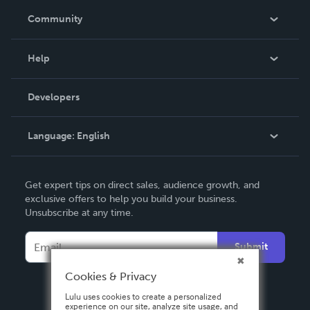
In The News
Community
Events
Blog
Help
Videos
Order Lookup
Developers
Podcast
Knowledge Base
Language:
English
Contact Support
English
Get expert tips on direct sales, audience growth, and
Deutsch
exclusive offers to help you build your business.
Unsubscribe at any time.
Français
Italiano
Submit
Español
Cookies & Privacy
Lulu uses cookies to create a personalized
experience on our site, analyze site usage, and