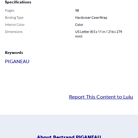
Specifications
Pages
98
Binding Type
Hardcover Case Wrap
Interior Color
Color
Dimensions
US Letter (8.5 x 11 in / 216 x 279
mm)
Keywords
PIGANEAU
Report This Content to Lulu
About
Bertrand PIGANEAU