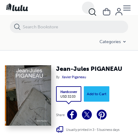
Jean-Jules PIGANEAU
Categories
Jean-Jules PIGANEAU
By
Xavier Piganeau
Hardcover
Add to Cart
USD 32.03
Share
Usually printed in 3 - 5 business days