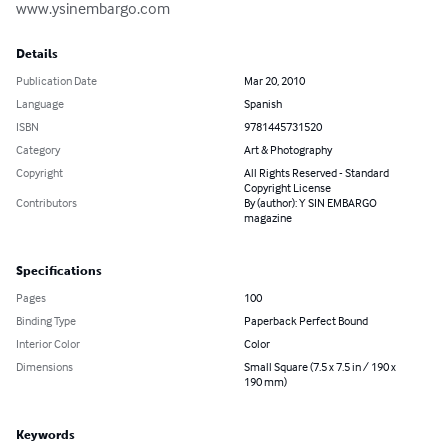
www.ysinembargo.com
Details
Publication Date
Mar 20, 2010
Language
Spanish
ISBN
9781445731520
Category
Art & Photography
Copyright
All Rights Reserved - Standard
Copyright License
Contributors
By (author): Y SIN EMBARGO
magazine
Specifications
Pages
100
Binding Type
Paperback Perfect Bound
Interior Color
Color
Dimensions
Small Square (7.5 x 7.5 in / 190 x
190 mm)
Keywords