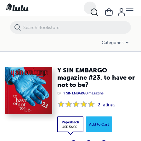
Y SIN EMBARGO magazine #23, to have or not to be?
Categories
Y SIN EMBARGO
magazine #23, to have or
not to be?
By
Y SIN EMBARGO magazine
2
ratings
Paperback
Add to Cart
USD 56.00