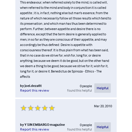
This endeavour, when referred solely to the mind, is called will,
when referred to the mind and body in conjunction it is called
appetite ; it is, in fact, nothing else but man's essence, from the
nature of which necessarily follow all those results which tend to
its preservation ; and which man has thus been determined to
perform. Further, between appetite and desire there is no
difference, except that the term desire is generally applied to
men, in so far as they are conscious of their appetite, and may
accordingly be thus defined : Desire is appetite with
consciousness thereof. It is thus plain from what has been said,
that in no case do we strive for, wish for, long for, or desire
anything, because we deem it do be good, but on the other hand
we deem a thing to be good, because we strive for it, wish for it,
long for it, or desire it. Benedictus de Spinoza - Ethics - The
affects
by
joel.dezafit
0
people
Helpful
found this helpful
Report this review
Mar 20, 2010
by
Y SIN EMBARGO magazine
0
people
Helpful
found this helpful
Report this review