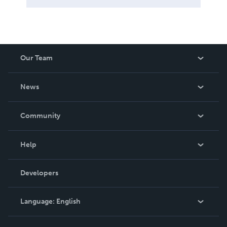
Our Team
About Us
News
Careers
In The News
Community
Events
Blog
Help
Videos
Order Lookup
Developers
Podcast
Knowledge Base
Language:
English
Contact Support
English