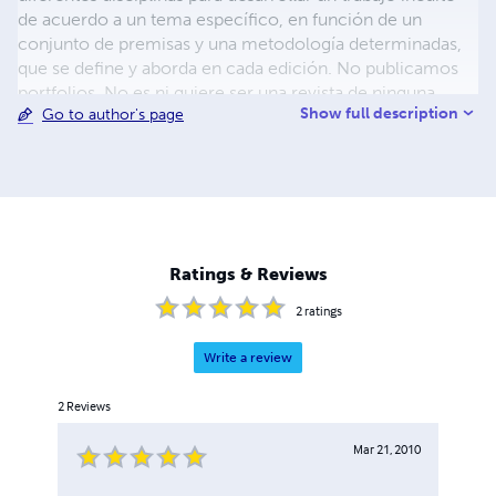
de acuerdo a un tema específico, en función de un
conjunto de premisas y una metodología determinadas,
que se define y aborda en cada edición. No publicamos
portfolios. No es ni quiere ser una revista de ninguna
Show full description
Go to author's page
nacionalidad específica. No tendría sentido. Es bilingüe
(castellano e inglés) con gotas -o trazos- de francés,
catalán, alemán y otros. Su aparición es trimestral,
coincidiendo exactamente con el cambio de estaciones.
El sitio web funciona a la vez como un portal de
publicación de artículos, trabajos y noticias de frecuente
actualización. {Aachen, A Coruña, Acuitzio del Canje,
Ratings & Reviews
Alba, Amsterdam, Antwerp, Athens, Aquisgrán, Barcelona,
Bar Harbor, Basau
2
ratings
Write a review
2
Reviews
Mar 21, 2010