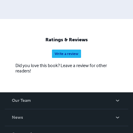
Ratings & Reviews
Write a review
Did you love this book? Leave a review for other
readers!
Our Team
About Us
News
Careers
In The News