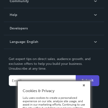
Community
Events
Blog
Help
Videos
Order Lookup
Developers
Podcast
Knowledge Base
Language:
English
Contact Support
English
Get expert tips on direct sales, audience growth, and
Deutsch
exclusive offers to help you build your business.
Unsubscribe at any time.
Français
Italiano
Submit
Español
Cookies & Privacy
Lulu uses cookies to create a personalized
experience on our site, analyze site usage, and
assist in our marketing efforts. Continuing to use
this site without updating your privacy settings