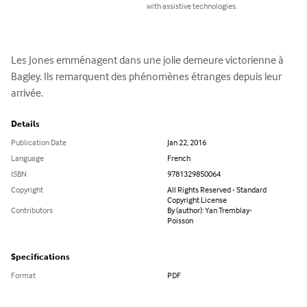
with assistive technologies.
Les Jones emménagent dans une jolie demeure victorienne à 
Bagley. Ils remarquent des phénomènes étranges depuis leur 
arrivée.
Details
Publication Date
Jan 22, 2016
Language
French
ISBN
9781329850064
Copyright
All Rights Reserved - Standard
Copyright License
Contributors
By (author): Yan Tremblay-
Poisson
Specifications
Format
PDF