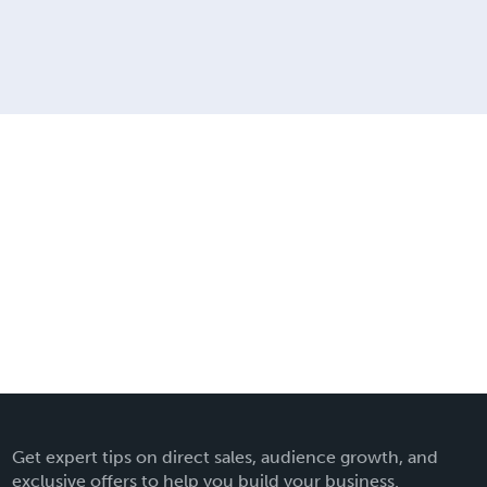
Get expert tips on direct sales, audience growth, and
exclusive offers to help you build your business.