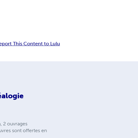
eport This Content to Lulu
éalogie
a, 2 ouvrages
uvres sont offertes en