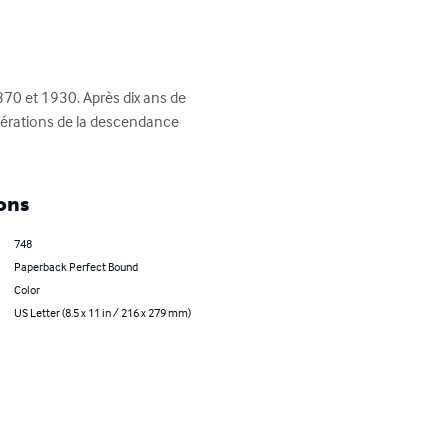
70 et 1930. Après dix ans de 
nérations de la descendance 
ons
748
Paperback Perfect Bound
Color
US Letter (8.5 x 11 in / 216 x 279 mm)