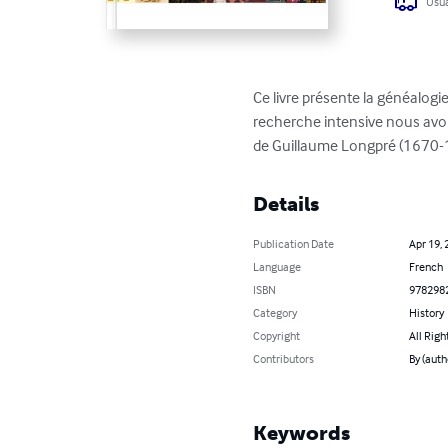
Usua
Ce livre présente la généalog
recherche intensive nous avon
de Guillaume Longpré (1670-1
Details
Publication Date
Apr 19, 
Language
French
ISBN
978298
Category
History
Copyright
All Righ
Contributors
By (auth
Keywords