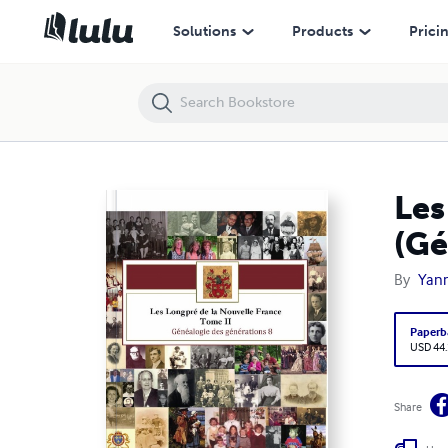
Les Longpré de la Nouvelle France - Tome II Génération 8 (Généalogi
Solutions
Products
Prici
Les
(Gé
By
Yan
Paperb
USD 44
Share