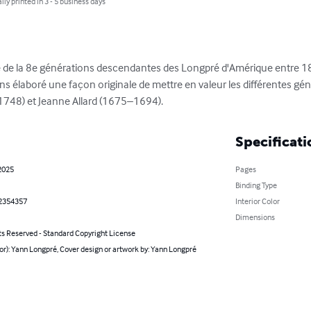
lly printed in 3 - 5 business days
ie de la 8e générations descendantes des Longpré d'Amérique entre 18
s élaboré une façon originale de mettre en valeur les différentes gé
748) et Jeanne Allard (1675–1694).
Specificati
2025
Pages
Binding Type
2354357
Interior Color
Dimensions
ts Reserved - Standard Copyright License
or): Yann Longpré, Cover design or artwork by: Yann Longpré