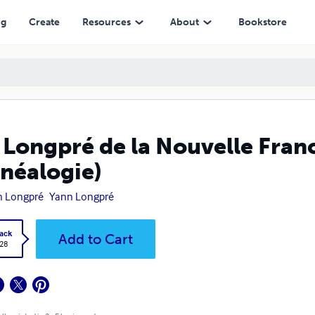
e)
ng
Create
Resources
About
Bookstore
 Longpré de la Nouvelle Fran
néalogie)
n Longpré
Yann Longpré
ack
Add to Cart
.28