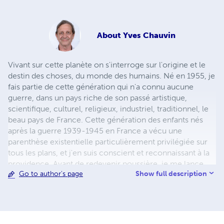
About
Yves Chauvin
Vivant sur cette planète on s'interroge sur l'origine et le
destin des choses, du monde des humains. Né en 1955, je
fais partie de cette génération qui n'a connu aucune
guerre, dans un pays riche de son passé artistique,
scientifique, culturel, religieux, industriel, traditionnel, le
beau pays de France. Cette génération des enfants nés
après la guerre 1939-1945 en France a vécu une
parenthèse existentielle particulièrement privilégiée sur
tous les plans, et j'en suis conscient et reconnaissant à la
providence. Avant de redevenir poussière, je me lance
Show full description
Go to author's page
dans l'écriture pour laisser un modeste témoignage, une
sorte de testament spirituel, et faire en sorte de laisser
une humble trace qui puisse servir d'indicateur au lecteur.
Sans autre ambition que celle de partager les quelques
jalons et signes qui m'ont aidé à comprendre la vie, et