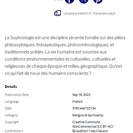
Usually printed in 3 - 5 business days
La Sophrologie est une discipline récente fondée sur des piliers 
philosophiques, thérapeutiques, phénoménologiques, et 
traditionnels solides. La vie humaine est soumise aux 
conditions environnementales et culturelles, cultuelles et 
religieuses de chaque époque et milieu géographique. Qu'est 
ce qui fait de nous des humains conscients ?
Details
Publication Date
Sep 18, 2023
Language
French
ISBN
9781446733134
Category
Religion & Spirituality
Copyright
Creative Commons
NonCommercial (CC BY-NC)
Contributors
By (author): Yves Chauvin