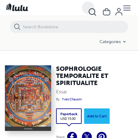
SOPHROLOGIE TEMPORALITE ET SPIRITUALITE
Categories
SOPHROLOGIE
TEMPORALITE ET
SPIRITUALITE
Essai
By
Yves Chauvin
Paperback
Add to Cart
USD 15.00
Share