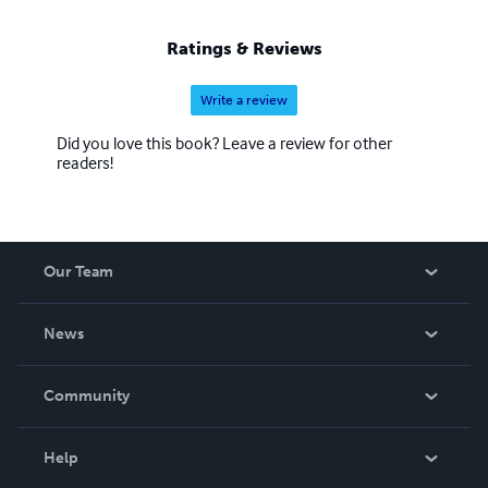
ouvrir une petite fenêtre sur l'invisible, l'au delà de nous,
j'écris pour exister et allumer le phare de la conscience.
Ratings & Reviews
Write a review
Did you love this book? Leave a review for other
readers!
Our Team
About Us
News
Careers
In The News
Community
Events
Blog
Help
Videos