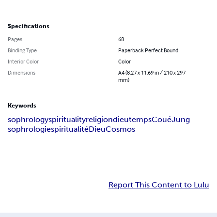
Specifications
Pages
68
Binding Type
Paperback Perfect Bound
Interior Color
Color
Dimensions
A4 (8.27 x 11.69 in / 210 x 297
mm)
Keywords
sophrology
spirituality
religion
dieu
temps
Coué
Jung
sophrologie
spiritualité
Dieu
Cosmos
Report This Content to Lulu