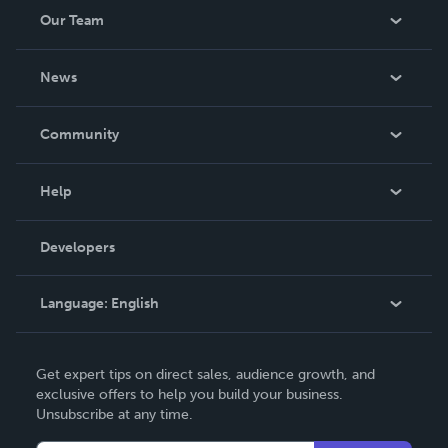
Our Team
About Us
News
Careers
In The News
Community
Events
Blog
Help
Videos
Order Lookup
Developers
Podcast
Knowledge Base
Language:
English
Contact Support
English
Get expert tips on direct sales, audience growth, and
Deutsch
exclusive offers to help you build your business.
Unsubscribe at any time.
Français